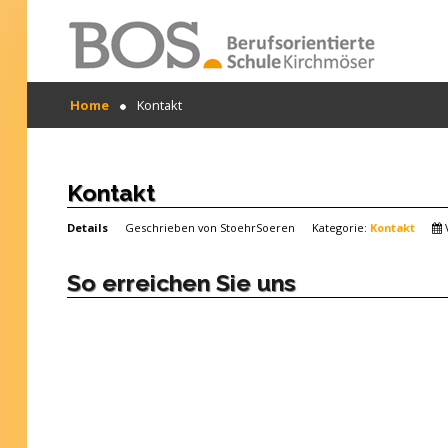
Warning: "continue" targeting switch is equivalent
Home
Kontakt
to "break". Did you mean to use "continue 2"? in
/mnt/web417/e3/61/59568561/htdocs/forte2/templates
SUCHEN
on line 158
...
Home
Kontakt
Profil
Details
Geschrieben von
StoehrSoeren
Kategorie:
Kontakt
Unsere Schule
So erreichen Sie uns
Unterricht
Termine
Mitwirkung
Kontakt