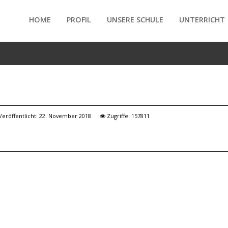
HOME
PROFIL
UNSERE SCHULE
UNTERRICHT
/forte/vertex/responsive/responsive_mobile_menu.php
Veröffentlicht: 22. November 2018
Zugriffe: 157811