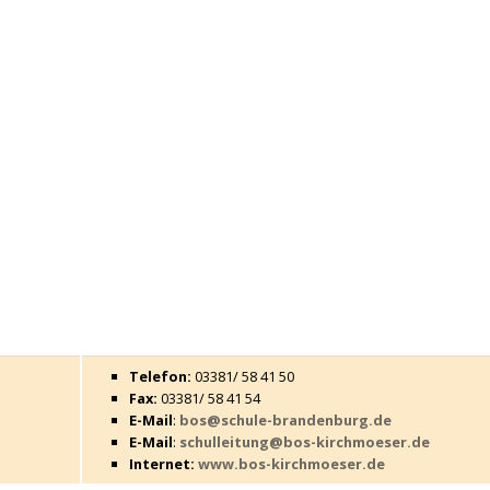
Telefon:
03381/ 58 41 50
Fax:
03381/ 58 41 54
E-Mail
:
bos@schule-brandenburg.de
E-Mail
:
schulleitung@bos-kirchmoeser.de
Internet:
www.bos-kirchmoeser.de