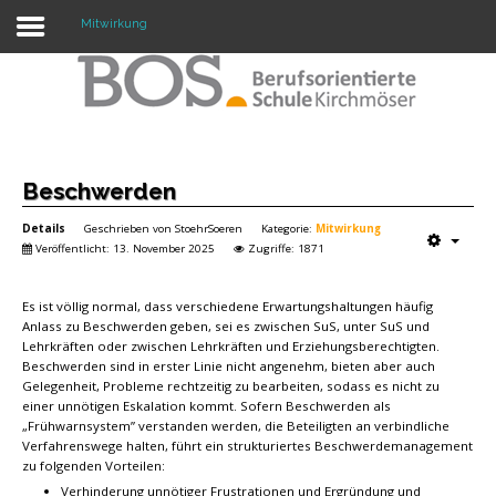
Mitwirkung
Warning: "continue" targeting switch is equivalent
to "break". Did you mean to use "continue 2"? in
/mnt/web417/e3/61/59568561/htdocs/forte2/templates/fort
on line 158
Home
Beschwerden
Details
Geschrieben von
StoehrSoeren
Kategorie:
Mitwirkung
Profil
Veröffentlicht: 13. November 2025
Zugriffe: 1871
Unsere Schule
Es ist völlig normal, dass verschiedene Erwartungshaltungen häufig
Unterricht
Anlass zu Beschwerden geben, sei es zwischen SuS, unter SuS und
Lehrkräften oder zwischen Lehrkräften und Erziehungsberechtigten.
Termine
Beschwerden sind in erster Linie nicht angenehm, bieten aber auch
Gelegenheit, Probleme rechtzeitig zu bearbeiten, sodass es nicht zu
einer unnötigen Eskalation kommt. Sofern Beschwerden als
Mitwirkung
„Frühwarnsystem” verstanden werden, die Beteiligten an verbindliche
Verfahrenswege halten, führt ein strukturiertes Beschwerdemanagement
Kontakt
zu folgenden Vorteilen:
Verhinderung unnötiger Frustrationen und Ergründung und