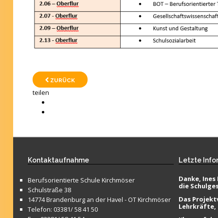
ZURÜCK
teilen
Kontaktaufnahme
Letzte
Info
Danke, Ines 
Berufsorientierte Schule Kirchmöser
die Schulge
Schulstraße 38
Das Projektv
14774 Brandenburg an der Havel - OT Kirchmöser
Lehrkräfte,
Telefon: 03381/ 58 41 50