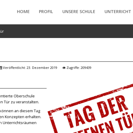
HOME
PROFIL
UNSERE SCHULE
UNTERRICHT
Tür
/forte/vertex/responsive/responsive_mobile_menu.php
Veröffentlicht: 23. Dezember 2019
Zugriffe: 209439
ientierte Oberschule
n Tür zu veranstalten.
n können an diesem Tag
n Konzepten erhalten.
en Unterrichtsräumen