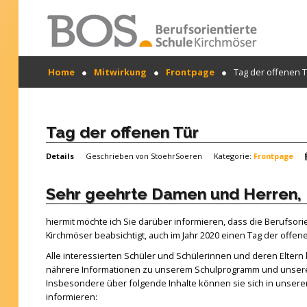
Warning: "continue" targeting switch is equivalent
Home
Mitwirkung
Frontpage
Tag der offenen 
to "break". Did you mean to use "continue 2"? in
/mnt/web417/e3/61/59568561/htdocs/forte2/templates
SUCHEN
on line 158
...
Home
Tag der offenen Tür
Profil
Details
Geschrieben von
StoehrSoeren
Kategorie:
Frontpage
Unsere Schule
Sehr geehrte Damen und Herren,
Unterricht
hiermit möchte ich Sie darüber informieren, dass die Berufsor
Termine
Kirchmöser beabsichtigt, auch im Jahr 2020 einen Tag der offene
Alle interessierten Schüler und Schülerinnen und deren Elter
Mitwirkung
nährere Informationen zu unserem Schulprogramm und unsere
Insbesondere über folgende Inhalte können sie sich in unser
Kontakt
informieren: