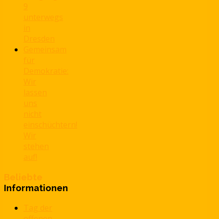
9
unterwegs
in
Dresden
Gemeinsam
für
Demokratie:
Wir
lassen
uns
nicht
einschüchtern!
Wir
stehen
auf!
Beliebte
Informationen
Tag der
offenen