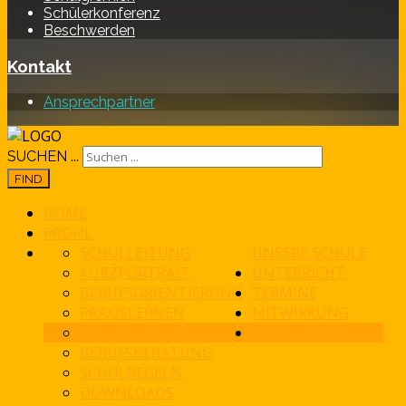
Schülerkonferenz
Beschwerden
Kontakt
Ansprechpartner
SUCHEN ...
FIND
HOME
PROFIL
SCHULLEITUNG
UNSERE SCHULE
KURZPORTRAIT
UNTERRICHT
BERUFSORIENTIERUNG
TERMINE
PRAXISLERNEN
MITWIRKUNG
GUTE GESUNDE SCHULE
KONTAKT
BERUFSBERATUNG
SCHULREGELN
DOWNLOADS