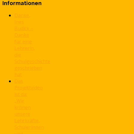
Informationen
Danke,
Ines
Budick –
Danke
für eine
Lehrerin,
die
Schulgeschichte
geschrieben
hat
Das
Projektvideo
ist da:
„Wir
krönen
unsere
Lehrkräfte,
Schülerinnen
und