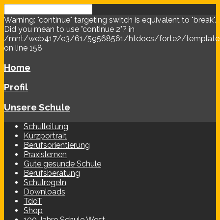
Warning: "continue" targeting switch is equivalent to "break".
Did you mean to use "continue 2"? in
/mnt/web417/e3/61/59568561/htdocs/forte2/templates/
on line 158
Home
Profil
Unsere Schule
Schulleitung
Kurzportrait
Berufsorientierung
Praxislernen
Gute gesunde Schule
Berufsberatung
Schulregeln
Downloads
TdoT
Shop
100 Jahre Schule West