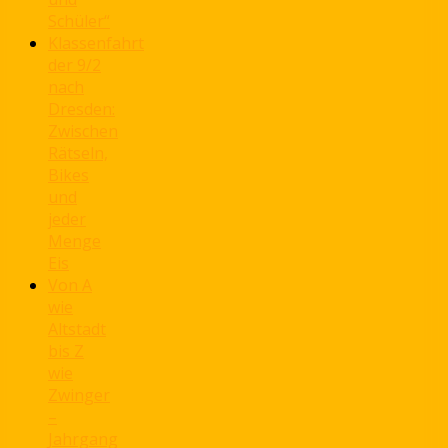
Schüler“
Klassenfahrt
der 9/2
nach
Dresden:
Zwischen
Rätseln,
Bikes
und
jeder
Menge
Eis
Von A
wie
Altstadt
bis Z
wie
Zwinger
–
Jahrgang