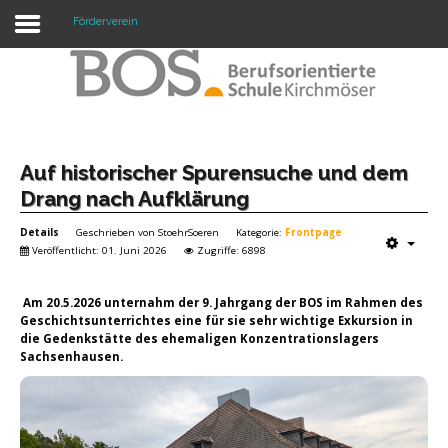
Förderverein
Warning: "continue" targeting switch is equivalent
to "break". Did you mean to use "continue 2"? in
/mnt/web417/e3/61/59568561/htdocs/forte2/templates/fort
on line 158
Home
Auf historischer Spurensuche und dem
Drang nach Aufklärung
Profil
Details
Geschrieben von
StoehrSoeren
Kategorie:
Frontpage
Unsere Schule
Veröffentlicht: 01. Juni 2026
Zugriffe: 6898
Unterricht
Am 20.5.2026 unternahm der 9. Jahrgang der BOS im Rahmen des
Geschichtsunterrichtes eine für sie sehr wichtige Exkursion in
Termine
die Gedenkstätte des ehemaligen Konzentrationslagers
Sachsenhausen.
Mitwirkung
Kontakt