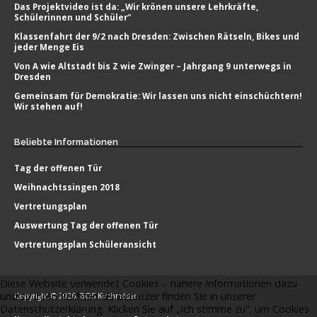
Das Projektvideo ist da: „Wir krönen unsere Lehrkräfte,
Schülerinnen und Schüler“
Klassenfahrt der 9/2 nach Dresden: Zwischen Rätseln, Bikes und
jeder Menge Eis
Von A wie Altstadt bis Z wie Zwinger – Jahrgang 9 unterwegs in
Dresden
Gemeinsam für Demokratie: Wir lassen uns nicht einschüchtern!
Wir stehen auf!
Beliebte
Informationen
Tag der offenen Tür
Weihnachtssingen 2018
Vertretungsplan
Auswertung Tag der offenen Tür
Vertretungsplan Schüleransicht
Diese Website verwendet Cookies – nähere Informationen dazu
und zu Ihren Rechten als Benutzer finden Sie in unserer
Copyright © 2026. BOS Kirchmöser.
Datenschutzerklärung. Klicken Sie auf „Ich stimme zu“, um Cookies