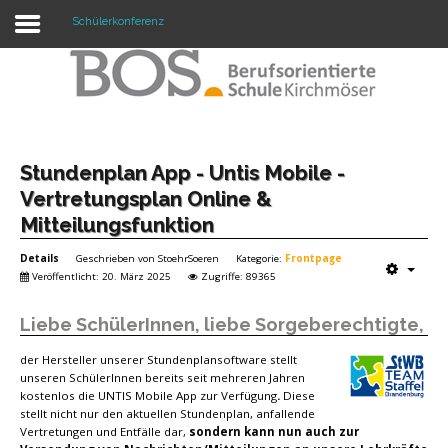
Schülerkonferenz
Warning: "continue" targeting switch is equivalent
to "break". Did you mean to use "continue 2"? in
/mnt/web417/e3/61/59568561/htdocs/forte2/templates/fort
on line 158
Home
Stundenplan App - Untis Mobile -
Vertretungsplan Online &
Profil
Mitteilungsfunktion
Unsere Schule
Details
Geschrieben von
StoehrSoeren
Kategorie:
Frontpage
Veröffentlicht: 20. März 2025
Zugriffe: 89365
Unterricht
Liebe SchülerInnen, liebe Sorgeberechtigte,
Termine
der Hersteller unserer Stundenplansoftware stellt
Mitwirkung
unseren SchülerInnen bereits seit mehreren Jahren
kostenlos die UNTIS Mobile App zur Verfügung
.
Diese
Kontakt
stellt nicht nur den aktuellen Stundenplan, anfallende
Vertretungen und Entfälle dar,
sondern kann nun auch zur