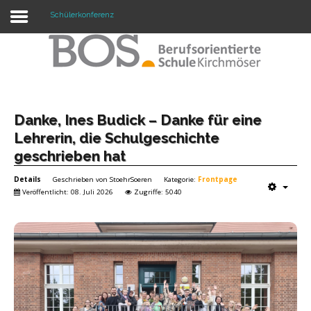
Schülerkonferenz
Warning: "continue" targeting switch is equivalent
to "break". Did you mean to use "continue 2"? in
/mnt/web417/e3/61/59568561/htdocs/forte2/templates/fort
on line 158
Home
Danke, Ines Budick – Danke für eine
Lehrerin, die Schulgeschichte
Profil
geschrieben hat
Unsere Schule
Details
Geschrieben von
StoehrSoeren
Kategorie:
Frontpage
Veröffentlicht: 08. Juli 2026
Zugriffe: 5040
Unterricht
Termine
Mitwirkung
Kontakt