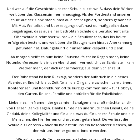
Und wer auf die Geschichte unserer Schule blickt, weiß, dass dein Wirken
weit über das Klassenzimmer hinausging. Als der Fortbestand unserer
Schule auf der Kippe stand, hast du nicht resigniert, sondern gehandelt.
Mit Mut, Weitblick und Überzeugungskraft hast du maßgeblich dazu
beigetragen, dass aus einer bedrohten Schule die Berufsorientierte
Oberschule Kirchmöser wurde – ein Schulkonzept, das bis heute
erfolgreich besteht und weit über die Stadtgrenzen hinaus Anerkennung
gefunden hat. Dafür gebührt dir unser aller Respekt und Dank.
Ab morgen heißt es nun: keine Pausenaufsicht im Regen mehr, keine
Notenkonferenzen bis in den Abend und – vermutlich das Schönste – kein
Wecker mehr, der dich unbarmherzig aus dem Schlaf reißt.
Der Ruhestand ist kein Rückzug, sondern der Aufbruch in ein neues
Abenteuer. Endlich bleibt Zeit für all die Dinge, die zwischen Lehrplänen,
Konferenzen und Korrekturen oft zu kurz gekommen sind – für Hobbys,
den Garten, Reisen, Familie und natürlich für die Enkelkinder.
Liebe Ines, im Namen der gesamten Schulgemeinschaft möchte ich dir
von Herzen Danke sagen. Danke für deinen unermüdlichen Einsatz, deine
Geduld, deine Kollegialität und für alles, was du für unsere Schule und die
Menschen, die hier lernen und arbeiten, getan hast. Du verlässt die
Schule als Lehrerin – aber du bleibst für uns ein besonderer Mensch, an
den wir uns immer gerne erinnern werden.
Wir wünschen dir für diesen neuen Lebensabschnitt vor allem