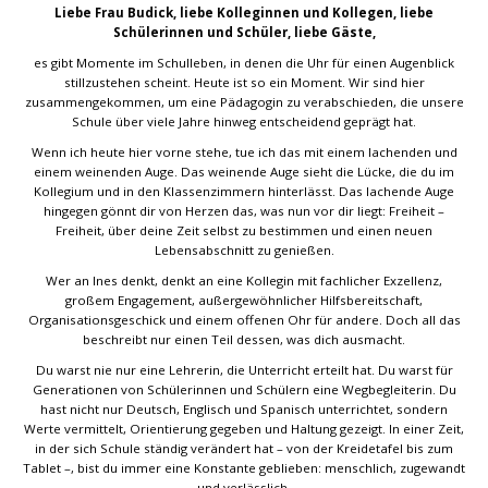
Liebe Frau Budick, liebe Kolleginnen und Kollegen, liebe
Schülerinnen und Schüler, liebe Gäste,
es gibt Momente im Schulleben, in denen die Uhr für einen Augenblick
stillzustehen scheint. Heute ist so ein Moment. Wir sind hier
zusammengekommen, um eine Pädagogin zu verabschieden, die unsere
Schule über viele Jahre hinweg entscheidend geprägt hat.
Wenn ich heute hier vorne stehe, tue ich das mit einem lachenden und
einem weinenden Auge. Das weinende Auge sieht die Lücke, die du im
Kollegium und in den Klassenzimmern hinterlässt. Das lachende Auge
hingegen gönnt dir von Herzen das, was nun vor dir liegt: Freiheit –
Freiheit, über deine Zeit selbst zu bestimmen und einen neuen
Lebensabschnitt zu genießen.
Wer an Ines denkt, denkt an eine Kollegin mit fachlicher Exzellenz,
großem Engagement, außergewöhnlicher Hilfsbereitschaft,
Organisationsgeschick und einem offenen Ohr für andere. Doch all das
beschreibt nur einen Teil dessen, was dich ausmacht.
Du warst nie nur eine Lehrerin, die Unterricht erteilt hat. Du warst für
Generationen von Schülerinnen und Schülern eine Wegbegleiterin. Du
hast nicht nur Deutsch, Englisch und Spanisch unterrichtet, sondern
Werte vermittelt, Orientierung gegeben und Haltung gezeigt. In einer Zeit,
in der sich Schule ständig verändert hat – von der Kreidetafel bis zum
Tablet –, bist du immer eine Konstante geblieben: menschlich, zugewandt
und verlässlich.