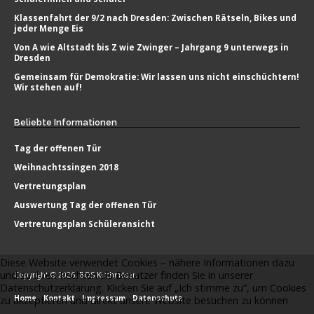
Klassenfahrt der 9/2 nach Dresden: Zwischen Rätseln, Bikes und
jeder Menge Eis
Von A wie Altstadt bis Z wie Zwinger – Jahrgang 9 unterwegs in
Dresden
Gemeinsam für Demokratie: Wir lassen uns nicht einschüchtern!
Wir stehen auf!
Beliebte
Informationen
Tag der offenen Tür
Weihnachtssingen 2018
Vertretungsplan
Auswertung Tag der offenen Tür
Vertretungsplan Schüleransicht
Diese Website verwendet Cookies – nähere Informationen dazu
und zu Ihren Rechten als Benutzer finden Sie in unserer
Copyright © 2026. BOS Kirchmöser.
Datenschutzerklärung. Klicken Sie auf „Ich stimme zu“, um Cookies
Home
Kontakt
Impressum
Datenschutz
zu akzeptieren und direkt unsere Website besuchen zu können