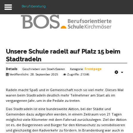
Berufsberatung
Warning: "continue" targeting switch is equivalent
to "break". Did you mean to use "continue 2"? in
/mnt/web417/e3/61/59568561/htdocs/forte2/templates/fort
on line 158
Home
Unsere Schule radelt auf Platz 15 beim
Stadtradeln
Profil
Details
Geschrieben von
StoehrSoeren
Kategorie:
Frontpage
Unsere Schule
Veröffentlicht: 28. September 2025
Zugriffe: 21346
Unterricht
Radeln macht Spaß und in Gemeinschaft noch so viel mehr. Dieses Mal
waren beim Stadtradeln deutlich mehr Teilnehmer am Start als im
Termine
vergangenen Jahr, um in die Pedale zu treten.
Das Stadtradeln ist eine bundesweite Aktion, bei der Städte und
Mitwirkung
Gemeinden dazu aufgerufen werden, in einem Zeitraum von 21 Tagen
möglichst viele Kilometer mit dem Fahrrad zurückzulegen. Ziel der Aktion
Kontakt
ist es, die Bürgerinnen und Bürger für den Klimaschutz zu sensibilisieren
und gleichzeitig den Radverkehr zu fördern. In Brandenburg war auch in