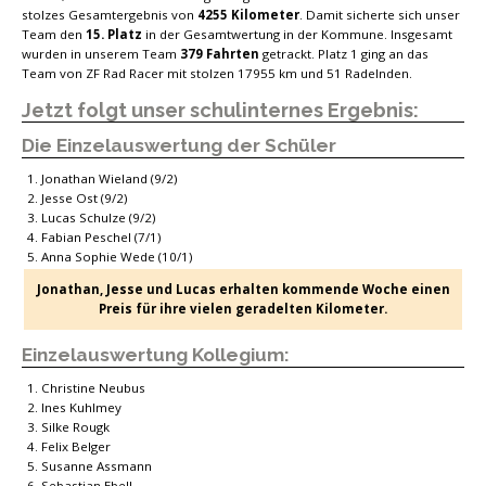
stolzes Gesamtergebnis von
4255 Kilometer
. Damit sicherte sich unser
Team den
15. Platz
in der Gesamtwertung in der Kommune. Insgesamt
wurden in unserem Team
379 Fahrten
getrackt. Platz 1 ging an das
Team von ZF Rad Racer mit stolzen 17955 km und 51 Radelnden.
Jetzt folgt unser schulinternes Ergebnis:
Die Einzelauswertung der Schüler
Jonathan Wieland (9/2)
Jesse Ost (9/2)
Lucas Schulze (9/2)
Fabian Peschel (7/1)
Anna Sophie Wede (10/1)
Jonathan, Jesse und Lucas erhalten kommende Woche einen
Preis für ihre vielen geradelten Kilometer.
Einzelauswertung Kollegium:
Christine Neubus
Ines Kuhlmey
Silke Rougk
Felix Belger
Susanne Assmann
Sebastian Ebell