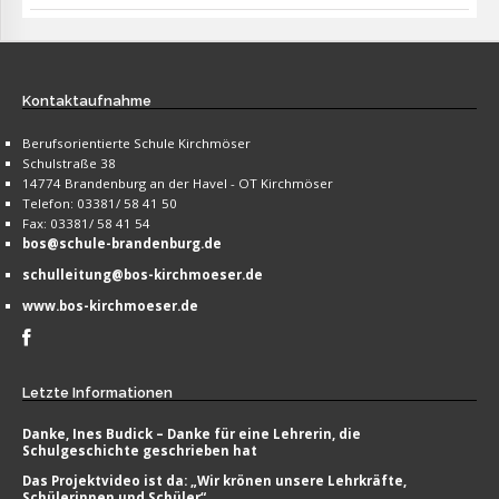
Kontaktaufnahme
Berufsorientierte Schule Kirchmöser
Schulstraße 38
14774 Brandenburg an der Havel - OT Kirchmöser
Telefon: 03381/ 58 41 50
Fax: 03381/ 58 41 54
bos@schule-brandenburg.de
schulleitung@bos-kirchmoeser.de
www.bos-kirchmoeser.de
Letzte
Informationen
Danke, Ines Budick – Danke für eine Lehrerin, die
Schulgeschichte geschrieben hat
Das Projektvideo ist da: „Wir krönen unsere Lehrkräfte,
Schülerinnen und Schüler“