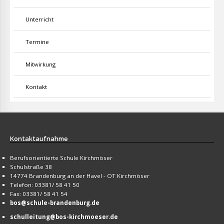
Unterricht
Termine
Mitwirkung
Kontakt
Kontaktaufnahme
Berufsorientierte Schule Kirchmöser
Schulstraße 38
14774 Brandenburg an der Havel - OT Kirchmöser
Telefon: 03381/ 58 41 50
Fax: 03381/ 58 41 54
bos@schule-brandenburg.de
schulleitung@bos-kirchmoeser.de