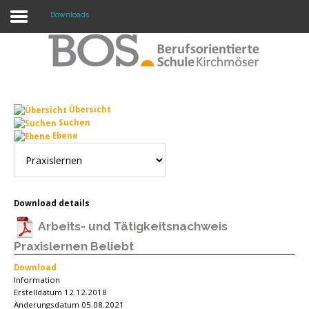
Downloads
Warning: "continue" targeting switch is equivalent
to "break". Did you mean to use "continue 2"? in
/mnt/web417/e3/61/59568561/htdocs/forte2/templates/fort
on line 158
Übersicht
Home
Suchen
Ebene
Profil
Unsere Schule
Unterricht
Download details
Arbeits- und Tätigkeitsnachweis
Termine
Praxislernen
Beliebt
Mitwirkung
Download
Information
Kontakt
Erstelldatum
12.12.2018
Änderungsdatum
05.08.2021