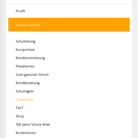
Profil
Unsere Schule
Schulleitung
Kurzportrait
Berufsorientierung
Praxislernen
Gute gesunde Schule
Berufsberatung
Schulregeln
Downloads
TdoT
Shop
100 Jahre Schule West
Kinderschutz