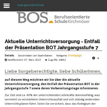
Gute gesunde Schule
Warning: "continue" targeting switch is equivalent
to "break". Did you mean to use "continue 2"? in
/mnt/web417/e3/61/59568561/htdocs/forte2/templates/fort
on line 158
Home
Aktuelle Unterrichtsversorgung - Entfall
der Präsentation BOT Jahrgangsstufe 7
Profil
Details
Geschrieben von
StoehrSoeren
Kategorie:
Frontpage
Unsere Schule
Veröffentlicht: 07. März 2023
Zugriffe: 44062
Unterricht
Liebe Sorgeberechtigte, liebe SchülerInnen,
Termine
auf diesem Weg möchten wir Sie über die aktuelle
Unterrichtsversorgung, den Entfall der Präsentation BOT in der
Jahrgangsstufe 7 sowie deren Vorbereitungstage informieren.
Mitwirkung
Zur Zeit sind ca. 40% der unterrichtenden Lehrkräfte dienstunfähig, was
Kontakt
vermehrt zu verstärktem Unterrichtsausfall und sich ständig ändernden
Unterrichtsplänen führt. Seien Sie versichert, dass das Kollegium der