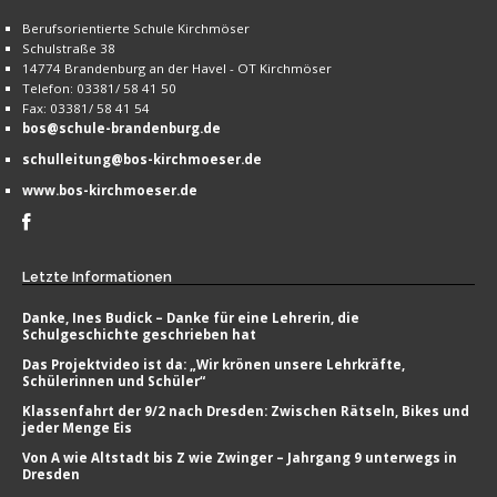
Berufsorientierte Schule Kirchmöser
Schulstraße 38
14774 Brandenburg an der Havel - OT Kirchmöser
Telefon: 03381/ 58 41 50
Fax: 03381/ 58 41 54
bos@schule-brandenburg.de
schulleitung@bos-kirchmoeser.de
www.bos-kirchmoeser.de
Letzte
Informationen
Danke, Ines Budick – Danke für eine Lehrerin, die
Schulgeschichte geschrieben hat
Das Projektvideo ist da: „Wir krönen unsere Lehrkräfte,
Schülerinnen und Schüler“
Klassenfahrt der 9/2 nach Dresden: Zwischen Rätseln, Bikes und
jeder Menge Eis
Von A wie Altstadt bis Z wie Zwinger – Jahrgang 9 unterwegs in
Dresden