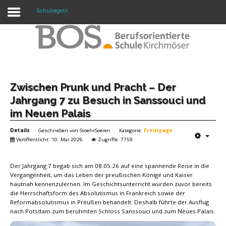
Schulregeln
Warning: "continue" targeting switch is equivalent
to "break". Did you mean to use "continue 2"? in
/mnt/web417/e3/61/59568561/htdocs/forte2/templates/fort
on line 158
Home
Zwischen Prunk und Pracht – Der
Jahrgang 7 zu Besuch in Sanssouci und
Profil
im Neuen Palais
Unsere Schule
Details
Geschrieben von
StoehrSoeren
Kategorie:
Frontpage
Veröffentlicht: 10. Mai 2026
Zugriffe: 7759
Unterricht
Der Jahrgang 7 begab sich am 08.05.26 auf eine spannende Reise in die
Termine
Vergangenheit, um das Leben der preußischen Könige und Kaiser
hautnah kennenzulernen. Im Geschichtsunterricht wurden zuvor bereits
Mitwirkung
die Herrschaftsform des Absolutismus in Frankreich sowie der
Reformabsolutismus in Preußen behandelt. Deshalb führte der Ausflug
Kontakt
nach Potsdam zum berühmten Schloss Sanssouci und zum Neues Palais.