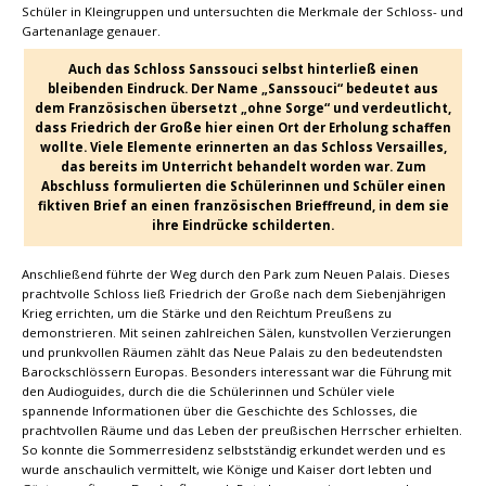
Schüler in Kleingruppen und untersuchten die Merkmale der Schloss- und
Gartenanlage genauer.
Auch das Schloss Sanssouci selbst hinterließ einen
bleibenden Eindruck. Der Name „Sanssouci“ bedeutet aus
dem Französischen übersetzt „ohne Sorge“ und verdeutlicht,
dass Friedrich der Große hier einen Ort der Erholung schaffen
wollte. Viele Elemente erinnerten an das Schloss Versailles,
das bereits im Unterricht behandelt worden war. Zum
Abschluss formulierten die Schülerinnen und Schüler einen
fiktiven Brief an einen französischen Brieffreund, in dem sie
ihre Eindrücke schilderten.
Anschließend führte der Weg durch den Park zum Neuen Palais. Dieses
prachtvolle Schloss ließ Friedrich der Große nach dem Siebenjährigen
Krieg errichten, um die Stärke und den Reichtum Preußens zu
demonstrieren. Mit seinen zahlreichen Sälen, kunstvollen Verzierungen
und prunkvollen Räumen zählt das Neue Palais zu den bedeutendsten
Barockschlössern Europas. Besonders interessant war die Führung mit
den Audioguides, durch die die Schülerinnen und Schüler viele
spannende Informationen über die Geschichte des Schlosses, die
prachtvollen Räume und das Leben der preußischen Herrscher erhielten.
So konnte die Sommerresidenz selbstständig erkundet werden und es
wurde anschaulich vermittelt, wie Könige und Kaiser dort lebten und