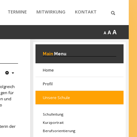
TERMINE
MITWIRKUNG
KONTAKT
A
A
A
Main
Menu
Home
Profil
olgreich
agen für
Unsere Schule
en und
so
Schulleitung
Kurzportrait
terin der
Berufsorientierung