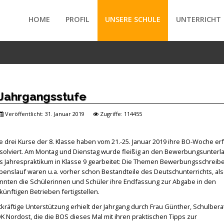
HOME
PROFIL
UNSERE SCHULE
UNTERRICHT
/forte/vertex/responsive/responsive_mobile_menu.php
 Jahrgangsstufe
Veröffentlicht: 31. Januar 2019
Zugriffe: 114455
le drei Kurse der 8. Klasse haben vom 21.-25. Januar 2019 ihre BO-Woche erf
solviert. Am Montag und Dienstag wurde fleißig an den Bewerbungsunterl
s Jahrespraktikum in Klasse 9 gearbeitet: Die Themen Bewerbungsschreib
benslauf waren u.a. vorher schon Bestandteile des Deutschunterrichts, al
nnten die Schülerinnen und Schüler ihre Endfassung zur Abgabe in den
künftigen Betrieben fertigstellen.
tkräftige Unterstützung erhielt der Jahrgang durch Frau Günther, Schulbera
K Nordost, die die BOS dieses Mal mit ihren praktischen Tipps zur