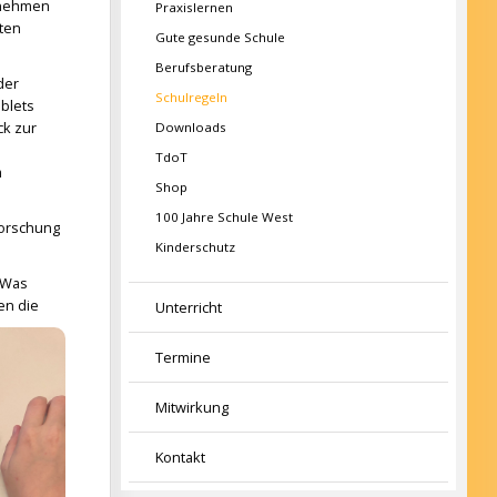
rnehmen
Praxislernen
ten
Gute gesunde Schule
Berufsberatung
der
Schulregeln
ablets
ck zur
Downloads
TdoT
m
Shop
100 Jahre Schule West
Forschung
Kinderschutz
„Was
en die
Unterricht
Termine
Mitwirkung
Kontakt