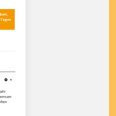
beit,
s Tages
Jahr
emeinsam
äften