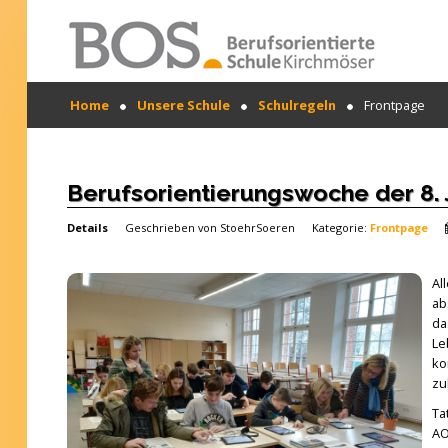
Warning: "continue" targeting switch is equivalent
Home
Unsere Schule
Schulregeln
Frontpage
to "break". Did you mean to use "continue 2"? in
/mnt/web417/e3/61/59568561/htdocs/forte2/templates
SUCHEN
on line 158
...
Home
Berufsorientierungswoche der 8.
Profil
Details
Geschrieben von
StoehrSoeren
Kategorie:
Frontpage
Unsere Schule
Al
Unterricht
ab
da
Termine
Le
ko
Mitwirkung
zu
Ta
Kontakt
AO