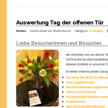
Auswertung Tag der offenen Tür
Details
Geschrieben von
StoehrSoeren
Kategorie:
Frontpage
Liebe Besucherinnen und Besucher,
wir möchten uns an dieser St
2019 recht herzlich bedanke
kleinen Einblick in unseren 
In vielen interessanten Gesp
Vorteile der BOS Kirchmö
Ganztagskonzept
Berufsorientierungskonz
Unterrichtsinhalte
Fördermöglichkeiten inne
Praxislernen
Abschlussmöglichkeiten