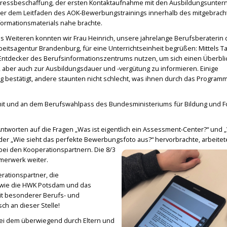
ressbeschaffung, der ersten Kontaktaufnahme mit den Ausbildungsunte
er dem Leitfaden des AOK-Bewerbungstrainings innerhalb des mitgebrach
formationsmaterials nahe brachte.
s Weiteren konnten wir Frau Heinrich, unsere jahrelange Berufsberaterin 
beitsagentur Brandenburg, für eine Unterrichtseinheit begrüßen: Mittels T
 Entdecker des Berufsinformationszentrums nutzen, um sich einen Überbli
 aber auch zur Ausbildungsdauer und -vergütung zu informieren. Einige
ng bestätigt, andere staunten nicht schlecht, was ihnen durch das Program
t mit und an dem Berufswahlpass des Bundesministeriums für Bildung und 
ntworten auf die Fragen „Was ist eigentlich ein Assessment-Center?“ und 
der „Wie sieht das perfekte Bewerbungsfoto aus?“ hervorbrachte, arbeitet
bei den Kooperationspartnern. Die 8/3
mmerwerk weiter.
erationspartner, die
wie die HWK Potsdam und das
it besonderer Berufs- und
ch an dieser Stelle!
bei dem überwiegend durch Eltern und