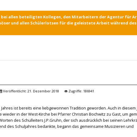
bei allen beteiligten Kollegen, den Mitarbeitern der Agentur für Ar
ser und allen Schülerlotsen für die geleistete Arbeit während de
Veröffentlicht: 21. Dezember 2018
Zugriffe: 186941
hres ist bereits eine liebgewonnen Tradition geworden. Auch in diesem 
e wieder in der West-Kirche bei Pfarrer Christian Bochwitz zu Gast, um g
Worten des Schulleiters J.P.Gruhn, der sich ausdrücklich bei seinen Lehrkr
rend des Schuljahres bedankte, begann das gemeinsame Musizieren und