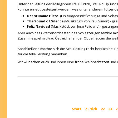
Unter der Leitung der Kolleginnen Frau Budick, Frau Rougk und
konnte erneut gesteigert werden, was unter anderem folgende
Der stumme Hirte.
(Ein
Krippenspiel
von Inga und Sebast
The Sound of Silence
(Musikstück von Paul Simon) - gesu
Feliz Navidad
(Musikstück von José Feliciano) - gesunge
Aber auch das Gitarrenorchester, das Schlagzeugensemble mit
Zusammespiel mit Frau Östreicher an der Oboe hebten die weih
Abschließend möchte sich die Schulleitung recht herzlich bei B
für die tolle Leistung bedanken.
Wir wünschen euch und ihnen eine frohe Weihnachtszeit und e
Start
Zurück
22
23
2