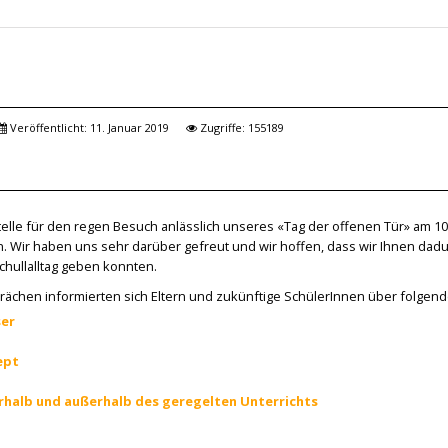
Veröffentlicht: 11. Januar 2019
Zugriffe: 155189
elle für den regen Besuch anlässlich unseres «Tag der offenen Tür» am 10
n. Wir haben uns sehr darüber gefreut und wir hoffen, dass wir Ihnen dad
Schullalltag geben konnten.
rächen informierten sich Eltern und zukünftige SchülerInnen über folgende
ser
ept
rhalb und außerhalb des geregelten Unterrichts