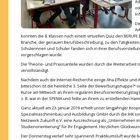
Ad
od
In
De
Ar
konnten die 8. Klassen nach einem virtuellen Quiz den BERUFE
Branche, der genauen Berufsbeschreibung, zu den Tätigkeiten,
Schülerinnen und Schüler fanden sich in ihrer Berufsvorstellu
vorgeschlagen wurde.
Die Theorie- und Praxisanteile wurden durch die Weiterarbei
vervollständigt.
Nachdem auch die Internet-Recherche einige Aha-Effekte und A
bitteschön ist die heimliche 3. Seite der Bewerbungsmappe?“ o
Kurse am Mittwoch an ihrem regulären Berufsorien
tierungstag 
z. B. war in der SPEMA und feilte an ihrem zu erstellenden Ha
Ganz aktuell am 23. Januar 2019 erhielt unser langjähriger Koop
Spezialmaschinenbau und Ausbildungs GmbH durch die IHK so
Netzwerk Zukunft e.V. eine Auszeichnung als „Unternehmen m
Studienorientierung“ für Ihr Engagement. Herzlichen Glückwuns
Der Donnerstag verlief sehr spannend: Praktikumsluft wurde 