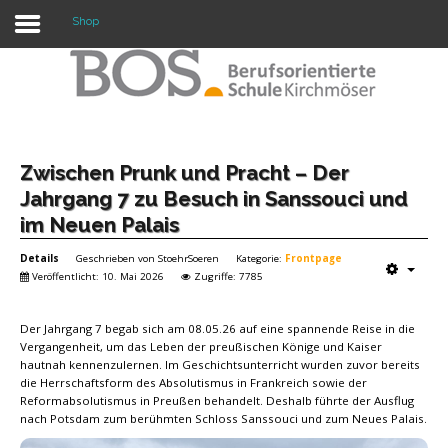
Shop
Warning: "continue" targeting switch is equivalent
to "break". Did you mean to use "continue 2"? in
/mnt/web417/e3/61/59568561/htdocs/forte2/templates/fort
on line 158
Home
Zwischen Prunk und Pracht – Der
Jahrgang 7 zu Besuch in Sanssouci und
Profil
im Neuen Palais
Unsere Schule
Details
Geschrieben von
StoehrSoeren
Kategorie:
Frontpage
Veröffentlicht: 10. Mai 2026
Zugriffe: 7785
Unterricht
Der Jahrgang 7 begab sich am 08.05.26 auf eine spannende Reise in die
Termine
Vergangenheit, um das Leben der preußischen Könige und Kaiser
hautnah kennenzulernen. Im Geschichtsunterricht wurden zuvor bereits
Mitwirkung
die Herrschaftsform des Absolutismus in Frankreich sowie der
Reformabsolutismus in Preußen behandelt. Deshalb führte der Ausflug
Kontakt
nach Potsdam zum berühmten Schloss Sanssouci und zum Neues Palais.