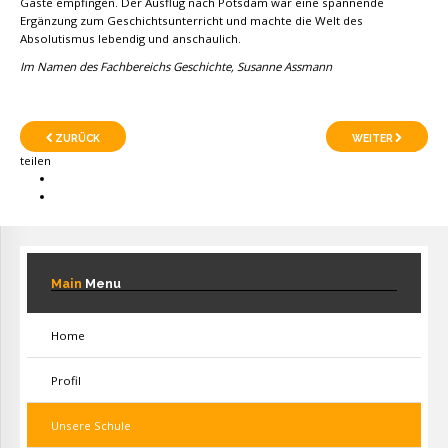
Gäste empfingen. Der Ausflug nach Potsdam war eine spannende
Ergänzung zum Geschichtsunterricht und machte die Welt des
Absolutismus lebendig und anschaulich.
Im Namen des Fachbereichs Geschichte, Susanne Assmann
ZURÜCK
WEITER
teilen
Main
Menu
Home
Profil
Unsere Schule