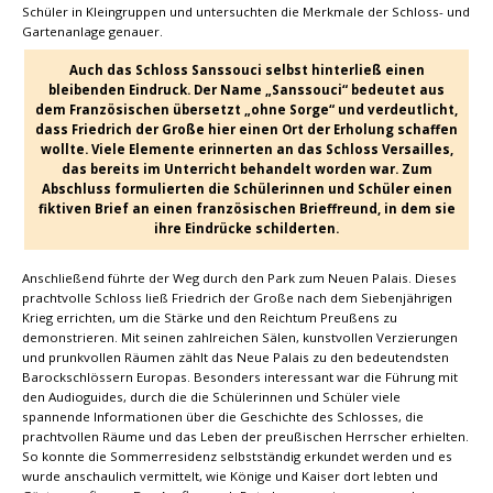
Schüler in Kleingruppen und untersuchten die Merkmale der Schloss- und
Gartenanlage genauer.
Auch das Schloss Sanssouci selbst hinterließ einen
bleibenden Eindruck. Der Name „Sanssouci“ bedeutet aus
dem Französischen übersetzt „ohne Sorge“ und verdeutlicht,
dass Friedrich der Große hier einen Ort der Erholung schaffen
wollte. Viele Elemente erinnerten an das Schloss Versailles,
das bereits im Unterricht behandelt worden war. Zum
Abschluss formulierten die Schülerinnen und Schüler einen
fiktiven Brief an einen französischen Brieffreund, in dem sie
ihre Eindrücke schilderten.
Anschließend führte der Weg durch den Park zum Neuen Palais. Dieses
prachtvolle Schloss ließ Friedrich der Große nach dem Siebenjährigen
Krieg errichten, um die Stärke und den Reichtum Preußens zu
demonstrieren. Mit seinen zahlreichen Sälen, kunstvollen Verzierungen
und prunkvollen Räumen zählt das Neue Palais zu den bedeutendsten
Barockschlössern Europas. Besonders interessant war die Führung mit
den Audioguides, durch die die Schülerinnen und Schüler viele
spannende Informationen über die Geschichte des Schlosses, die
prachtvollen Räume und das Leben der preußischen Herrscher erhielten.
So konnte die Sommerresidenz selbstständig erkundet werden und es
wurde anschaulich vermittelt, wie Könige und Kaiser dort lebten und