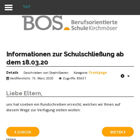
TdoT
Warning: "continue" targeting switch is equivalent
to "break". Did you mean to use "continue 2"? in
/mnt/web417/e3/61/59568561/htdocs/forte2/templates/fort
on line 158
Home
Informationen zur Schulschließung ab
dem 18.03.20
Profil
Details
Geschrieben von
StoehrSoeren
Kategorie:
Frontpage
Unsere Schule
Veröffentlicht: 15. März 2020
Zugriffe: 85651
Unterricht
Liebe Eltern,
Termine
uns hat soeben ein Rundschreiben erreicht, welches wir Ihnen auf
diesem Wege zur Verfügung stellen wollen:
Mitwirkung
Kontakt
ZURÜCK
WEITER
teilen