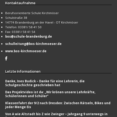
Kontaktaufnahme
Berufsorientierte Schule Kirchmöser
Schulstraße 38
14774 Brandenburg an der Havel - OT Kirchmöser
Telefon: 03381/ 58 41 50
Fax: 03381/ 58 41 54
bos@schule-brandenburg.de
schulleitung@bos-kirchmoeser.de
www.bos-kirchmoeser.de
Letzte
Informationen
Danke, Ines Budick – Danke für eine Lehrerin, die
Schulgeschichte geschrieben hat
Das Projektvideo ist da: „Wir krönen unsere Lehrkräfte,
Schülerinnen und Schüler“
Klassenfahrt der 9/2 nach Dresden: Zwischen Rätseln, Bikes und
jeder Menge Eis
Von A wie Altstadt bis Z wie Zwinger – Jahrgang 9 unterwegs in