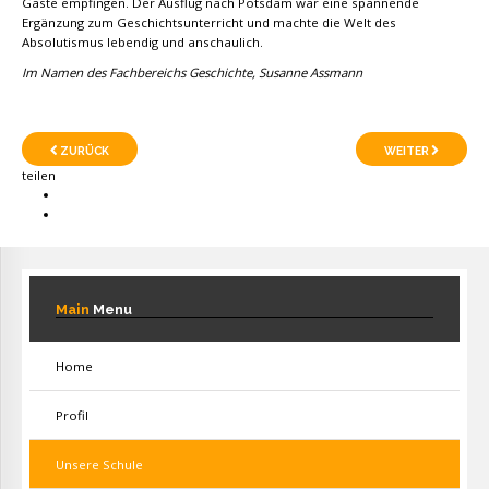
Gäste empfingen. Der Ausflug nach Potsdam war eine spannende
Ergänzung zum Geschichtsunterricht und machte die Welt des
Absolutismus lebendig und anschaulich.
Im Namen des Fachbereichs Geschichte, Susanne Assmann
ZURÜCK
WEITER
teilen
Main
Menu
Home
Profil
Unsere Schule