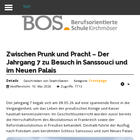
TdoT
Warning: "continue" targeting switch is equivalent
to "break". Did you mean to use "continue 2"? in
/mnt/web417/e3/61/59568561/htdocs/forte2/templates/fort
on line 158
Home
Zwischen Prunk und Pracht – Der
Jahrgang 7 zu Besuch in Sanssouci und
Profil
im Neuen Palais
Unsere Schule
Details
Geschrieben von
StoehrSoeren
Kategorie:
Frontpage
Veröffentlicht: 10. Mai 2026
Zugriffe: 7713
Unterricht
Der Jahrgang 7 begab sich am 08.05.26 auf eine spannende Reise in die
Termine
Vergangenheit, um das Leben der preußischen Könige und Kaiser
hautnah kennenzulernen. Im Geschichtsunterricht wurden zuvor bereits
Mitwirkung
die Herrschaftsform des Absolutismus in Frankreich sowie der
Reformabsolutismus in Preußen behandelt. Deshalb führte der Ausflug
Kontakt
nach Potsdam zum berühmten Schloss Sanssouci und zum Neues Palais.