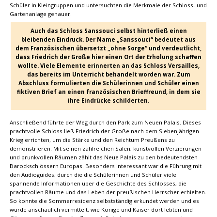
Schüler in Kleingruppen und untersuchten die Merkmale der Schloss- und
Gartenanlage genauer.
Auch das Schloss Sanssouci selbst hinterließ einen
bleibenden Eindruck. Der Name „Sanssouci“ bedeutet aus
dem Französischen übersetzt „ohne Sorge“ und verdeutlicht,
dass Friedrich der Große hier einen Ort der Erholung schaffen
wollte. Viele Elemente erinnerten an das Schloss Versailles,
das bereits im Unterricht behandelt worden war. Zum
Abschluss formulierten die Schülerinnen und Schüler einen
fiktiven Brief an einen französischen Brieffreund, in dem sie
ihre Eindrücke schilderten.
Anschließend führte der Weg durch den Park zum Neuen Palais. Dieses
prachtvolle Schloss ließ Friedrich der Große nach dem Siebenjährigen
Krieg errichten, um die Stärke und den Reichtum Preußens zu
demonstrieren. Mit seinen zahlreichen Sälen, kunstvollen Verzierungen
und prunkvollen Räumen zählt das Neue Palais zu den bedeutendsten
Barockschlössern Europas. Besonders interessant war die Führung mit
den Audioguides, durch die die Schülerinnen und Schüler viele
spannende Informationen über die Geschichte des Schlosses, die
prachtvollen Räume und das Leben der preußischen Herrscher erhielten.
So konnte die Sommerresidenz selbstständig erkundet werden und es
wurde anschaulich vermittelt, wie Könige und Kaiser dort lebten und