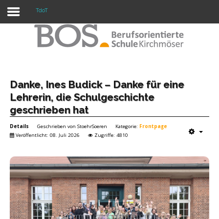
TdoT
Warning: "continue" targeting switch is equivalent
to "break". Did you mean to use "continue 2"? in
/mnt/web417/e3/61/59568561/htdocs/forte2/templates/fort
on line 158
Home
Danke, Ines Budick – Danke für eine
Lehrerin, die Schulgeschichte
Profil
geschrieben hat
Unsere Schule
Details
Geschrieben von
StoehrSoeren
Kategorie:
Frontpage
Veröffentlicht: 08. Juli 2026
Zugriffe: 4810
Unterricht
Termine
Mitwirkung
Kontakt