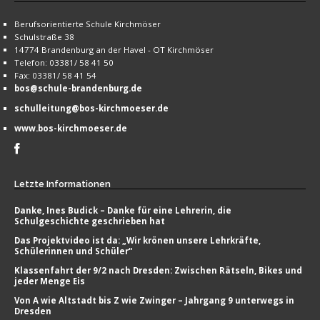
Berufsorientierte Schule Kirchmöser
Schulstraße 38
14774 Brandenburg an der Havel - OT Kirchmöser
Telefon: 03381/ 58 41 50
Fax: 03381/ 58 41 54
bos@schule-brandenburg.de
schulleitung@bos-kirchmoeser.de
www.bos-kirchmoeser.de
Letzte
Informationen
Danke, Ines Budick – Danke für eine Lehrerin, die
Schulgeschichte geschrieben hat
Das Projektvideo ist da: „Wir krönen unsere Lehrkräfte,
Schülerinnen und Schüler“
Klassenfahrt der 9/2 nach Dresden: Zwischen Rätseln, Bikes und
jeder Menge Eis
Von A wie Altstadt bis Z wie Zwinger – Jahrgang 9 unterwegs in
Dresden