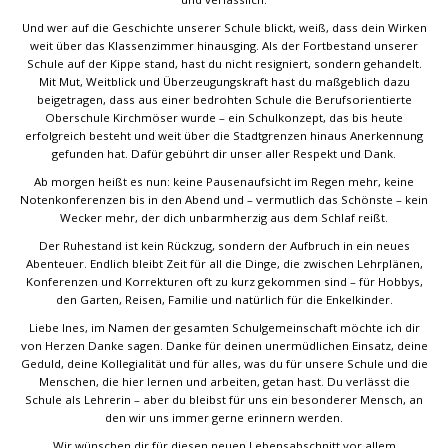
Und wer auf die Geschichte unserer Schule blickt, weiß, dass dein Wirken
weit über das Klassenzimmer hinausging. Als der Fortbestand unserer
Schule auf der Kippe stand, hast du nicht resigniert, sondern gehandelt.
Mit Mut, Weitblick und Überzeugungskraft hast du maßgeblich dazu
beigetragen, dass aus einer bedrohten Schule die Berufsorientierte
Oberschule Kirchmöser wurde – ein Schulkonzept, das bis heute
erfolgreich besteht und weit über die Stadtgrenzen hinaus Anerkennung
gefunden hat. Dafür gebührt dir unser aller Respekt und Dank.
Ab morgen heißt es nun: keine Pausenaufsicht im Regen mehr, keine
Notenkonferenzen bis in den Abend und – vermutlich das Schönste – kein
Wecker mehr, der dich unbarmherzig aus dem Schlaf reißt.
Der Ruhestand ist kein Rückzug, sondern der Aufbruch in ein neues
Abenteuer. Endlich bleibt Zeit für all die Dinge, die zwischen Lehrplänen,
Konferenzen und Korrekturen oft zu kurz gekommen sind – für Hobbys,
den Garten, Reisen, Familie und natürlich für die Enkelkinder.
Liebe Ines, im Namen der gesamten Schulgemeinschaft möchte ich dir
von Herzen Danke sagen. Danke für deinen unermüdlichen Einsatz, deine
Geduld, deine Kollegialität und für alles, was du für unsere Schule und die
Menschen, die hier lernen und arbeiten, getan hast. Du verlässt die
Schule als Lehrerin – aber du bleibst für uns ein besonderer Mensch, an
den wir uns immer gerne erinnern werden.
Wir wünschen dir für diesen neuen Lebensabschnitt vor allem