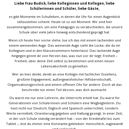
Liebe Frau Budick, liebe Kolleginnen und Kollegen, liebe
Schülerinnen und Schüler, liebe Gäste,
es gibt Momente im Schulleben, in denen die Uhr für einen Augenblick
stillzustehen scheint. Heute ist so ein Moment. Wir sind hier
zusammengekommen, um eine Pädagogin zu verabschieden, die unsere
Schule über viele Jahre hinweg entscheidend geprägt hat.
Wenn ich heute hier vorne stehe, tue ich das mit einem lachenden und
einem weinenden Auge. Das weinende Auge sieht die Lücke, die du im
Kollegium und in den Klassenzimmern hinterlässt. Das lachende Auge
hingegen gönnt dir von Herzen das, was nun vor dir liegt: Freiheit –
Freiheit, über deine Zeit selbst zu bestimmen und einen neuen
Lebensabschnitt zu genießen.
Wer an Ines denkt, denkt an eine Kollegin mit fachlicher Exzellenz,
großem Engagement, außergewöhnlicher Hilfsbereitschaft,
Organisationsgeschick und einem offenen Ohr für andere. Doch all das
beschreibt nur einen Teil dessen, was dich ausmacht.
Du warst nie nur eine Lehrerin, die Unterricht erteilt hat. Du warst für
Generationen von Schülerinnen und Schülern eine Wegbegleiterin. Du
hast nicht nur Deutsch, Englisch und Spanisch unterrichtet, sondern
Werte vermittelt, Orientierung gegeben und Haltung gezeigt. In einer Zeit,
in der sich Schule ständig verändert hat – von der Kreidetafel bis zum
Tablet –, bist du immer eine Konstante geblieben: menschlich, zugewandt
und verlässlich.