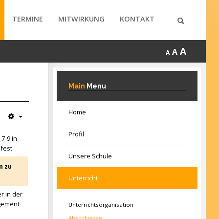
TERMINE
MITWIRKUNG
KONTAKT
A
A
A
Main
Menu
Home
Profil
7-9 in
fest.
Unsere Schule
n zu
Unterricht
r in der
agement
Unterrichtsorganisation
Abschluesse