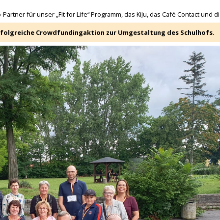
tner für unser „Fit for Life“ Programm, das KiJu, das Café Contact und di
rfolgreiche Crowdfundingaktion zur Umgestaltung des Schulhofs.