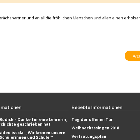
esprächspartner und an all die fröhlichen Menschen und allen einen erhols
WEI
rmationen
Beliebte
Informationen
Budick – Danke für eine Lehrerin,
Tag der offenen Tür
schichte geschrieben hat
Weihnachtssingen 2018
ideo ist da: „Wir krönen unsere
Vertretungsplan
 Schülerinnen und Schüler“