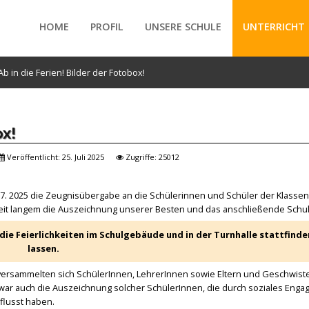
HOME
PROFIL
UNSERE SCHULE
UNTERRICHT
Ab in die Ferien! Bilder der Fotobox!
/forte/vertex/responsive/responsive_mobile_menu.php
ox!
Veröffentlicht: 25. Juli 2025
Zugriffe: 25012
7. 2025 die Zeugnisübergabe an die Schülerinnen und Schüler der Klassen 
eit langem die Auszeichnung unserer Besten und das anschließende Schul
ie Feierlichkeiten im Schulgebäude und in der Turnhalle stattfinde
lassen.
rsammelten sich SchülerInnen, LehrerInnen sowie Eltern und Geschwiste
 war auch die Auszeichnung solcher SchülerInnen, die durch soziales Eng
flusst haben.