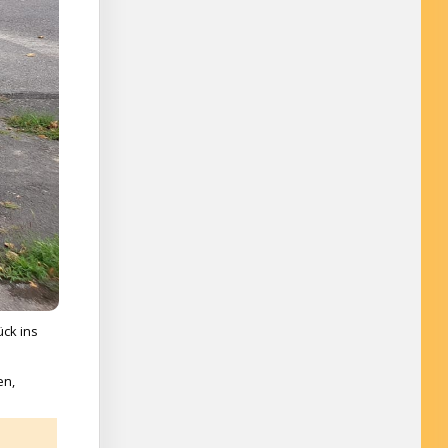
ück ins
en,