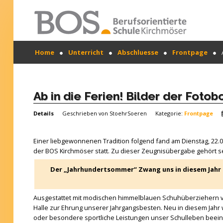
Warning: "continue" targeting switch is equivalent
Home
Unterricht
Abschluesse
Frontpage
to "break". Did you mean to use "continue 2"? in
/mnt/web417/e3/61/59568561/htdocs/forte2/templates
SUCHEN
on line 158
...
Home
Ab in die Ferien! Bilder der Fotob
Profil
Details
Geschrieben von
StoehrSoeren
Kategorie:
Frontpage
Unsere Schule
Einer liebgewonnenen Tradition folgend fand am Dienstag, 22.0
Unterricht
der BOS Kirchmöser statt. Zu dieser Zeugnisübergabe gehört s
Der „Jahrhundertsommer“ Zwang uns in diesem Jahr d
Termine
Mitwirkung
Ausgestattet mit modischen himmelblauen Schuhüberziehern ve
Halle zur Ehrung unserer Jahrgangsbesten. Neu in diesem Jahr
Kontakt
oder besondere sportliche Leistungen unser Schulleben beein