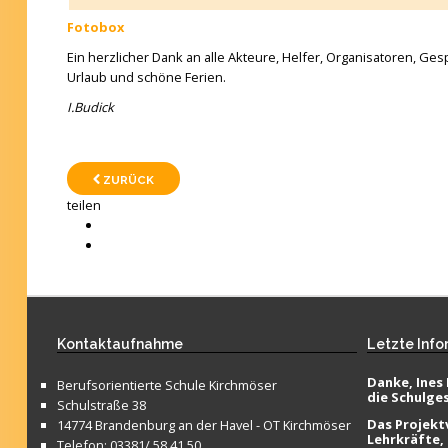
Fotobox
Ein herzlicher Dank an alle Akteure, Helfer, Organisatoren, G
Urlaub und schöne Ferien.
I.Budick
ZURÜCK
teilen
Kontaktaufnahme
Letzte
Info
Danke, Ines 
Berufsorientierte Schule Kirchmöser
die Schulge
Schulstraße 38
Das Projektv
14774 Brandenburg an der Havel - OT Kirchmöser
Lehrkräfte,
Telefon: 03381/ 58 41 50