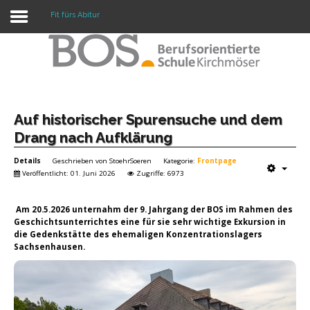
Fit fürs Abitur
Warning: "continue" targeting switch is equivalent
to "break". Did you mean to use "continue 2"? in
/mnt/web417/e3/61/59568561/htdocs/forte2/templates/fort
on line 158
Home
Auf historischer Spurensuche und dem
Drang nach Aufklärung
Profil
Details
Geschrieben von
StoehrSoeren
Kategorie:
Frontpage
Unsere Schule
Veröffentlicht: 01. Juni 2026
Zugriffe: 6973
Unterricht
Am 20.5.2026 unternahm der 9. Jahrgang der BOS im Rahmen des
Geschichtsunterrichtes eine für sie sehr wichtige Exkursion in
Termine
die Gedenkstätte des ehemaligen Konzentrationslagers
Sachsenhausen.
Mitwirkung
Kontakt