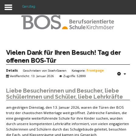
Ganztag
Warning: "continue" targeting switch is equivalent
to "break". Did you mean to use "continue 2"? in
/mnt/web417/e3/61/59568561/htdocs/forte2/templates/fort
on line 158
Home
Vielen Dank für Ihren Besuch! Tag der
offenen BOS-Tür
Profil
Details
Geschrieben von
StoehrSoeren
Kategorie:
Frontpage
Unsere Schule
Veröffentlicht: 13. Januar 2026
Zugriffe: 52899
Unterricht
Liebe Besucherinnen und Besucher, liebe
SchülerInnen und Schüler, liebe Lehrkräfte
Termine
am gestrigen Dienstag, den 13. Januar 2026, waren die Türen der BOS
Mitwirkung
trotz der chaotischen Wetterlage weit geöffnet. Zahlreiche Familien, die
eine geeignete weiterführende Schule für ihre Kinder suchen, wurden
durch unsere kompetenten Lehrkräfte informiert, von vielen engagierten
Kontakt
Schülerinnen und Schülern durch das Schulgebäude geleitet, besuchten
die Fach- und Klassenräume und kamen ins Gespräch.