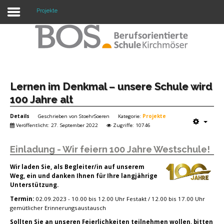
Projekte
Warning: "continue" targeting switch is equivalent
to "break". Did you mean to use "continue 2"? in
/mnt/web417/e3/61/59568561/htdocs/forte2/templates/fort
on line 158
Home
Lernen im Denkmal – unsere Schule wird
100 Jahre alt
Profil
Details
Geschrieben von
StoehrSoeren
Kategorie:
Projekte
Unsere Schule
Veröffentlicht: 27. September 2022
Zugriffe: 10746
Unterricht
Einladung - Wir feiern 100 Jahre Westschule!
Termine
Wir laden Sie, als Begleiter/in auf unserem
Weg, ein und danken Ihnen für Ihre langjährige
Unterstützung.
Mitwirkung
Termin:
02.09.2023 - 10.00 bis 12.00 Uhr Festakt / 12.00 bis 17.00 Uhr
Kontakt
gemütlicher Erinnerungsaustausch
Sollten Sie an unseren Feierlichkeiten teilnehmen wollen, bitten