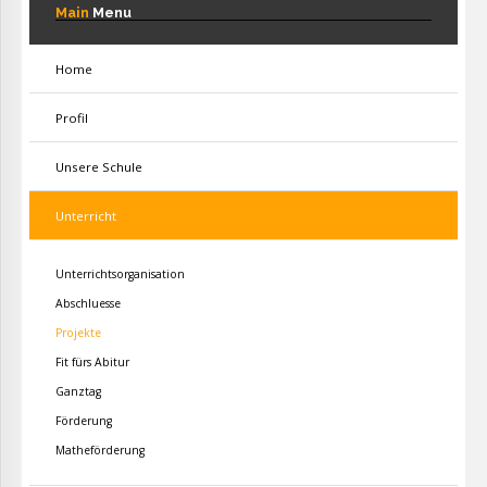
Main
Menu
Home
Profil
Unsere Schule
Unterricht
Unterrichtsorganisation
Abschluesse
Projekte
Fit fürs Abitur
Ganztag
Förderung
Matheförderung