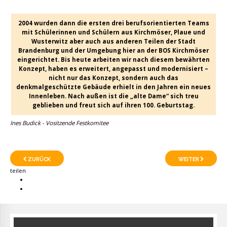
2004 wurden dann die ersten drei berufsorientierten Teams
mit Schülerinnen und Schülern aus Kirchmöser, Plaue und
Wusterwitz aber auch aus anderen Teilen der Stadt
Brandenburg und der Umgebung hier an der BOS Kirchmöser
eingerichtet. Bis heute arbeiten wir nach diesem bewährten
Konzept, haben es erweitert, angepasst und modernisiert –
nicht nur das Konzept, sondern auch das
denkmalgeschützte Gebäude erhielt in den Jahren ein neues
Innenleben. Nach außen ist die „alte Dame“ sich treu
geblieben und freut sich auf ihren 100. Geburtstag.
Ines Budick - Vositzende Festkomitee
ZURÜCK
WEITER
teilen