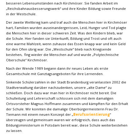
besseren Lebensumständen nach Kirchmöser. Sie fanden Arbeit im
„Reichsbahnausbesserungswerk“ und ihre Kinder Bildung sowie Freunde
in der Westschule.
Der zweite Weltkrieg kam und traf auch die Menschen hier in Kirchmöser
hart, Familien wurden auseinandergerissen, Leid, Hunger und Tod plagte
die Menschen hier in dieser schweren Zeit. Was den Kindern blieb, war
die Schule. Hier fanden sie Unterkunft, Bildung und Trost und oft auch
eine warme Mahlzeit, wenn zuhause das Essen knapp war und kein Geld
für den Ofen übrig war. Die „Westschule“ blieb nach Kriegsende
bestehen, fing wieder die Menschen auf und wurde „Polytechnische
Oberschule“ Kirchmöser.
Nach der Wende 1989 begann dann ihr neues Leben als erste
Gesamtschule mit Ganztagsangeboten für ihre Lernenden.
Sinkende Schülerzahlen in der Stadt Brandenburg veranlassten 2002 die
Stadtverwaltung darüber nachzudenken, unsere „alte Dame“ zu
schließen. Doch dazu war man hier in Kirchmöser nicht bereit. Die
Schulleitung und Lehrerschaft schlossen sich mit dem damaligen
Ortsvorsteher Magnus Hoffmann zusammen und kämpften für den Erhalt
der Schule. Wir konnten die damalige Oberbürgermeisterin Frau Dr.
Tiemann mit einem neuen Konzept der „
Berufsorientierung
“
überzeugen und gemeinsam waren wir erfolgreich, dass auch das
Bildungsministerium in Potsdam bereit war, diese Schule weiterbestehen
zu lassen.