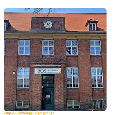
Zdq5vvu6vvlmbgpusigmgbobge