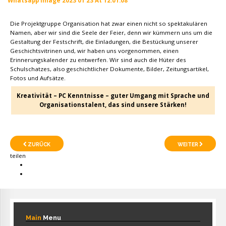
Whatsapp Image 2023 01 23 At 12.01.08
Die Projektgruppe Organisation hat zwar einen nicht so spektakulären
Namen, aber wir sind die Seele der Feier, denn wir kümmern uns um die
Gestaltung der Festschrift, die Einladungen, die Bestückung unserer
Geschichtsvitrinen und, wir haben uns vorgenommen, einen
Erinnerungskalender zu entwerfen. Wir sind auch die Hüter des
Schulschatzes, also geschichtlicher Dokumente, Bilder, Zeitungsartikel,
Fotos und Aufsätze.
Kreativität – PC Kenntnisse – guter Umgang mit Sprache und
Organisationstalent, das sind unsere Stärken!
ZURÜCK
WEITER
teilen
Main
Menu