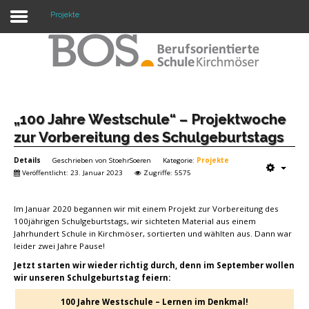
Projekte
Warning: "continue" targeting switch is equivalent
to "break". Did you mean to use "continue 2"? in
/mnt/web417/e3/61/59568561/htdocs/forte2/templates/fort
on line 158
Home
„100 Jahre Westschule“ – Projektwoche
zur Vorbereitung des Schulgeburtstags
Profil
Details
Geschrieben von
StoehrSoeren
Kategorie:
Projekte
Unsere Schule
Veröffentlicht: 23. Januar 2023
Zugriffe: 5575
Unterricht
Im Januar 2020 begannen wir mit einem Projekt zur Vorbereitung des
100jährigen Schulgeburtstags, wir sichteten Material aus einem
Termine
Jahrhundert Schule in Kirchmöser, sortierten und wählten aus. Dann war
leider zwei Jahre Pause!
Mitwirkung
Jetzt starten wir wieder richtig durch, denn im September wollen
wir unseren Schulgeburtstag feiern:
Kontakt
100 Jahre Westschule – Lernen im Denkmal!