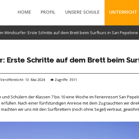
HOME
PROFIL
UNSERE SCHULE
UNTERRICHT
m Windsurfer: Erste Schritte auf dem Brett beim Surfkurs in San Pepelone
/forte/vertex/responsive/responsive_mobile_menu.php
: Erste Schritte auf dem Brett beim Sur
Veröffentlicht: 13. Mai 2024
Zugriffe: 3511
nen und Schülern der Klassen 7 bis 10 eine Woche im Ferienresort San Pepel
füllen. Nach einer fünfstündigen Anreise mit dem Zug tauchten wir direkt
 machten wir uns mit den Surfbrettern (noch ohne Segel) vertraut, gewöh