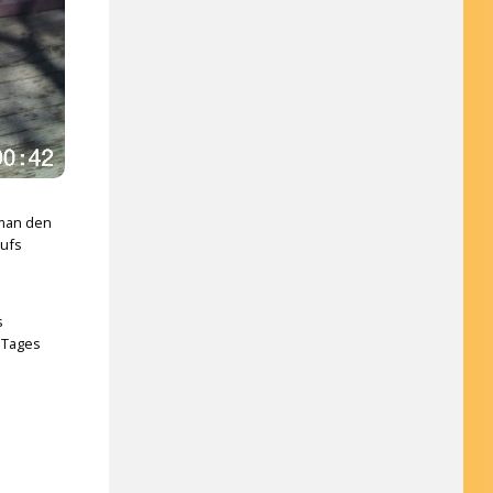
 man den
aufs
s
 Tages