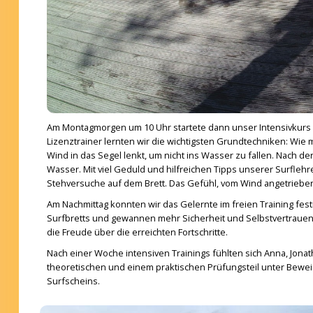
Am Montagmorgen um 10 Uhr startete dann unser Intensivkurs m
Lizenztrainer lernten wir die wichtigsten Grundtechniken: Wie m
Wind in das Segel lenkt, um nicht ins Wasser zu fallen. Nach 
Wasser. Mit viel Geduld und hilfreichen Tipps unserer Surfle
Stehversuche auf dem Brett. Das Gefühl, vom Wind angetrieben
Am Nachmittag konnten wir das Gelernte im freien Training fes
Surfbretts und gewannen mehr Sicherheit und Selbstvertraue
die Freude über die erreichten Fortschritte.
Nach einer Woche intensiven Trainings fühlten sich Anna, Jonath
theoretischen und einem praktischen Prüfungsteil unter Beweis 
Surfscheins.