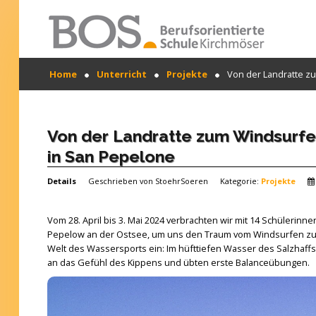
Warning: "continue" targeting switch is equivalent
Home
Unterricht
Projekte
Von der Landratte zu
to "break". Did you mean to use "continue 2"? in
/mnt/web417/e3/61/59568561/htdocs/forte2/templates
SUCHEN
on line 158
...
Home
Von der Landratte zum Windsurfer
in San Pepelone
Profil
Details
Geschrieben von
StoehrSoeren
Kategorie:
Projekte
Unsere Schule
Unterricht
Vom 28. April bis 3. Mai 2024 verbrachten wir mit 14 Schülerin
Pepelow an der Ostsee, um uns den Traum vom Windsurfen zu er
Termine
Welt des Wassersports ein: Im hüfttiefen Wasser des Salzhaffs
an das Gefühl des Kippens und übten erste Balanceübungen.
Mitwirkung
Kontakt