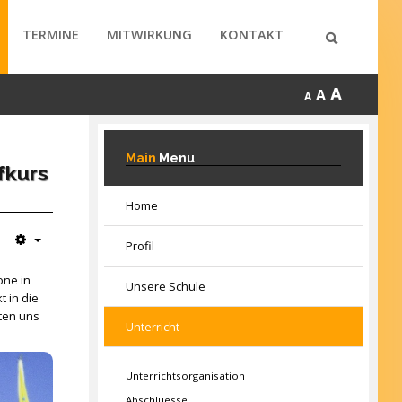
TERMINE
MITWIRKUNG
KONTAKT
A
A
A
Main
Menu
fkurs
Home
Profil
one in
Unsere Schule
 in die
nten uns
Unterricht
Unterrichtsorganisation
Abschluesse