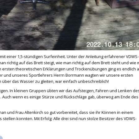
it einer 1,5-stündigen Surfeinheit. Unter der Anleitung erfahrener VDWS-
an richtig auf das Brett steigt, wie man richtig auf dem Brett steht und wie
den ersten theoretischen Erklärungen und Trockenübungen ging es endlich 
hrer und unseres Sportlehrers Herrn Borrmann wagten wir unsere ersten
 über das Wasser zu gleiten, war einfach unbeschreiblich!
tigen. In kleinen Gruppen übten wir das Aufsteigen, Fahren und Lenken de
n. Auch wenn es einige Stürze und Rückschläge gab, überwog am Ende des
an und Frau Altenkirch so gut vorbereitet, dass sie ihr Können in einem
stellen konnten. Mit Erfolg: Alle drei sind nun stolze Besitzer des VDWS-