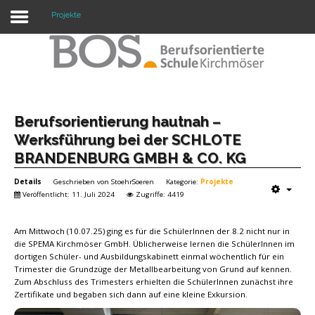
Projekte
Warning: "continue" targeting switch is equivalent
to "break". Did you mean to use "continue 2"? in
/mnt/web417/e3/61/59568561/htdocs/forte2/templates/fort
on line 158
Home
Berufsorientierung hautnah –
Werksführung bei der SCHLOTE
Profil
BRANDENBURG GMBH & CO. KG
Unsere Schule
Details
Geschrieben von
StoehrSoeren
Kategorie:
Projekte
Veröffentlicht: 11. Juli 2024
Zugriffe: 4419
Unterricht
Am Mittwoch (10.07.25) ging es für die SchülerInnen der 8.2 nicht nur in
Termine
die SPEMA Kirchmöser GmbH. Üblicherweise lernen die SchülerInnen im
dortigen Schüler- und Ausbildungskabinett einmal wöchentlich für ein
Mitwirkung
Trimester die Grundzüge der Metallbearbeitung von Grund auf kennen.
Zum Abschluss des Trimesters erhielten die SchülerInnen zunächst ihre
Kontakt
Zertifikate und begaben sich dann auf eine kleine Exkursion.