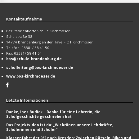
Kontaktaufnahme
Berufsorientierte Schule Kirchmöser
Schulstraße 38
14774 Brandenburg an der Havel - OT Kirchmöser
Telefon: 03381/ 58 41 50
Fax: 03381/ 58 41 54
bos@schule-brandenburg.de
schulleitung@bos-kirchmoeser.de
www.bos-kirchmoeser.de
Letzte
Informationen
Danke, Ines Budick – Danke für eine Lehrerin, die
Schulgeschichte geschrieben hat
Das Projektvideo ist da: „Wir krönen unsere Lehrkräfte,
Schülerinnen und Schüler“
Klassenfahrt der 9/2 nach Dresden: Zwischen Rätseln, Bikes und