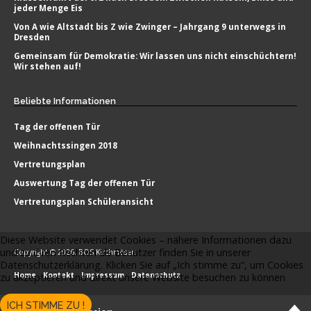
jeder Menge Eis
Von A wie Altstadt bis Z wie Zwinger – Jahrgang 9 unterwegs in
Dresden
Gemeinsam für Demokratie: Wir lassen uns nicht einschüchtern!
Wir stehen auf!
Beliebte
Informationen
Tag der offenen Tür
Weihnachtssingen 2018
Vertretungsplan
Auswertung Tag der offenen Tür
Vertretungsplan Schüleransicht
Diese Website verwendet Cookies – nähere Informationen dazu
und zu Ihren Rechten als Benutzer finden Sie in unserer
Copyright © 2026. BOS Kirchmöser.
Datenschutzerklärung. Klicken Sie auf „Ich stimme zu“, um Cookies
Home
Kontakt
Impressum
Datenschutz
zu akzeptieren und direkt unsere Website besuchen zu können
ICH STIMME ZU !