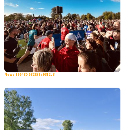
News 196480 682f51a93f2c3