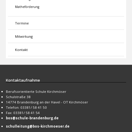
Matheförderung
Termine
Mitwirkung
Kontakt
Kontaktaufnahme
Berufsorientierte Schule Kirchmöser
Schulstraße 38
14774 Brandenburg an der Havel - OT Kirchmöser
Telefon: 03381/ 58 41 50
Fax: 03381/ 58 41 54
bos@schule-brandenburg.de
schulleitung@bos-kirchmoeser.de