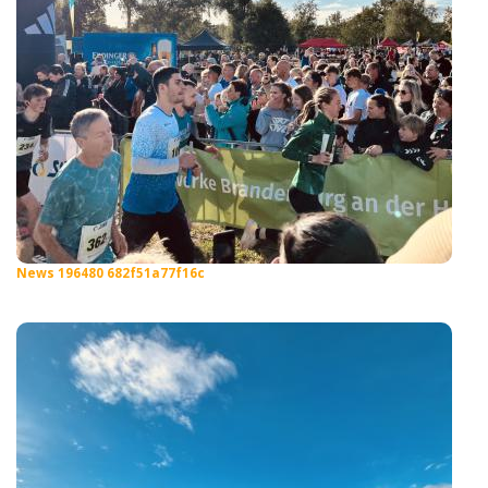
News 196480 682f51a77f16c