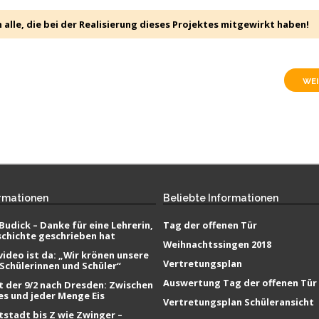
alle, die bei der Realisierung dieses Projektes mitgewirkt haben!
WEI
rmationen
Beliebte
Informationen
Budick – Danke für eine Lehrerin,
Tag der offenen Tür
schichte geschrieben hat
Weihnachtssingen 2018
ideo ist da: „Wir krönen unsere
Vertretungsplan
 Schülerinnen und Schüler“
Auswertung Tag der offenen Tür
t der 9/2 nach Dresden: Zwischen
es und jeder Menge Eis
Vertretungsplan Schüleransicht
tstadt bis Z wie Zwinger –