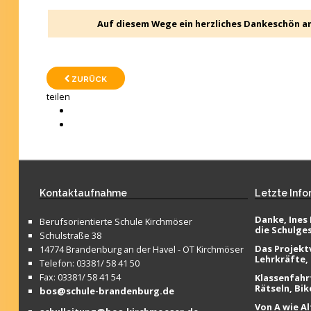
Auf diesem Wege ein herzliches Dankeschön an 
ZURÜCK
teilen
Kontaktaufnahme
Letzte
Info
Danke, Ines 
Berufsorientierte Schule Kirchmöser
die Schulge
Schulstraße 38
Das Projektv
14774 Brandenburg an der Havel - OT Kirchmöser
Lehrkräfte,
Telefon: 03381/ 58 41 50
Fax: 03381/ 58 41 54
Klassenfahr
Rätseln, Bik
bos@schule-brandenburg.de
Von A wie Al