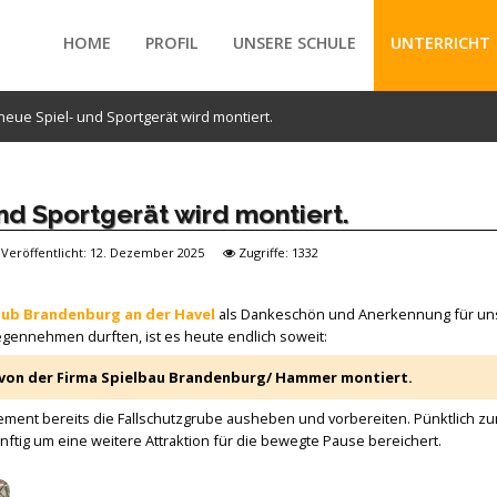
HOME
PROFIL
UNSERE SCHULE
UNTERRICHT
neue Spiel- und Sportgerät wird montiert.
/forte/vertex/responsive/responsive_mobile_menu.php
nd Sportgerät wird montiert.
Veröffentlicht: 12. Dezember 2025
Zugriffe: 1332
lub Brandenburg an der Havel
als Dankeschön und Anerkennung für un
gennehmen durften, ist es heute endlich soweit:
 von der Firma Spielbau Brandenburg/ Hammer montiert.
ment bereits die Fallschutzgrube ausheben und vorbereiten. Pünktlich z
ig um eine weitere Attraktion für die bewegte Pause bereichert.