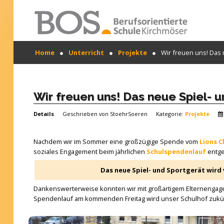
Warning: "continue" targeting switch is equivalent
Home
Unterricht
Projekte
Wir freuen uns! Das 
to "break". Did you mean to use "continue 2"? in
/mnt/web417/e3/61/59568561/htdocs/forte2/templates
SUCHEN
on line 158
...
Home
Wir freuen uns! Das neue Spiel- u
Profil
Details
Geschrieben von
StoehrSoeren
Kategorie:
Projekte
Unsere Schule
Nachdem wir im Sommer eine großzügige Spende vom
Lions C
Unterricht
soziales Engagement beim jährlichen
Schulspendenlauf
entge
Das neue Spiel- und Sportgerät wird
Termine
Dankenswerterweise konnten wir mit großartigem Elternengage
Mitwirkung
Spendenlauf am kommenden Freitag wird unser Schulhof zukünft
Kontakt