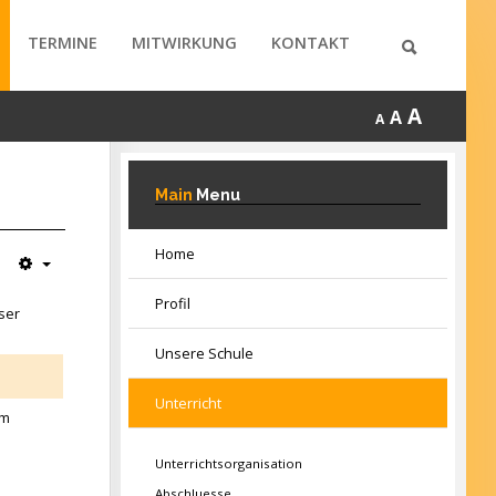
TERMINE
MITWIRKUNG
KONTAKT
A
A
A
Main
Menu
Home
Profil
ser
Unsere Schule
Unterricht
um
Unterrichtsorganisation
Abschluesse