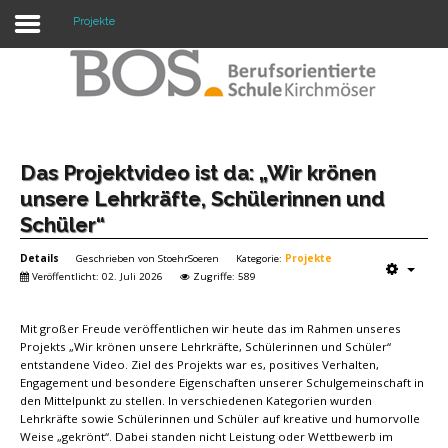
Projekte
Warning: "continue" targeting switch is equivalent
to "break". Did you mean to use "continue 2"? in
/mnt/web417/e3/61/59568561/htdocs/forte2/templates/fort
on line 158
Home
Das Projektvideo ist da: „Wir krönen
unsere Lehrkräfte, Schülerinnen und
Profil
Schüler“
Unsere Schule
Details
Geschrieben von
StoehrSoeren
Kategorie:
Projekte
Veröffentlicht: 02. Juli 2026
Zugriffe: 589
Unterricht
Mit großer Freude veröffentlichen wir heute das im Rahmen unseres
Termine
Projekts „Wir krönen unsere Lehrkräfte, Schülerinnen und Schüler“
entstandene Video. Ziel des Projekts war es, positives Verhalten,
Mitwirkung
Engagement und besondere Eigenschaften unserer Schulgemeinschaft in
den Mittelpunkt zu stellen. In verschiedenen Kategorien wurden
Kontakt
Lehrkräfte sowie Schülerinnen und Schüler auf kreative und humorvolle
Weise „gekrönt“. Dabei standen nicht Leistung oder Wettbewerb im