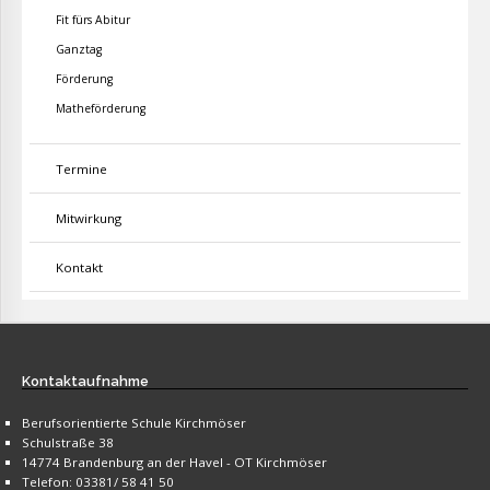
Fit fürs Abitur
Ganztag
Förderung
Matheförderung
Termine
Mitwirkung
Kontakt
Kontaktaufnahme
Berufsorientierte Schule Kirchmöser
Schulstraße 38
14774 Brandenburg an der Havel - OT Kirchmöser
Telefon: 03381/ 58 41 50