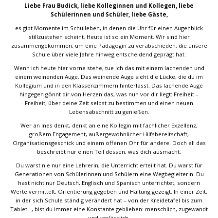
Liebe Frau Budick, liebe Kolleginnen und Kollegen, liebe
Schülerinnen und Schüler, liebe Gäste,
es gibt Momente im Schulleben, in denen die Uhr für einen Augenblick
stillzustehen scheint. Heute ist so ein Moment. Wir sind hier
zusammengekommen, um eine Pädagogin zu verabschieden, die unsere
Schule über viele Jahre hinweg entscheidend geprägt hat.
Wenn ich heute hier vorne stehe, tue ich das mit einem lachenden und
einem weinenden Auge. Das weinende Auge sieht die Lücke, die du im
Kollegium und in den Klassenzimmern hinterlässt. Das lachende Auge
hingegen gönnt dir von Herzen das, was nun vor dir liegt: Freiheit –
Freiheit, über deine Zeit selbst zu bestimmen und einen neuen
Lebensabschnitt zu genießen.
Wer an Ines denkt, denkt an eine Kollegin mit fachlicher Exzellenz,
großem Engagement, außergewöhnlicher Hilfsbereitschaft,
Organisationsgeschick und einem offenen Ohr für andere. Doch all das
beschreibt nur einen Teil dessen, was dich ausmacht.
Du warst nie nur eine Lehrerin, die Unterricht erteilt hat. Du warst für
Generationen von Schülerinnen und Schülern eine Wegbegleiterin. Du
hast nicht nur Deutsch, Englisch und Spanisch unterrichtet, sondern
Werte vermittelt, Orientierung gegeben und Haltung gezeigt. In einer Zeit,
in der sich Schule ständig verändert hat – von der Kreidetafel bis zum
Tablet –, bist du immer eine Konstante geblieben: menschlich, zugewandt
und verlässlich.