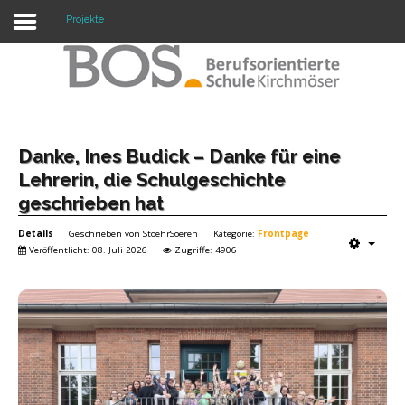
Projekte
Warning: "continue" targeting switch is equivalent
to "break". Did you mean to use "continue 2"? in
/mnt/web417/e3/61/59568561/htdocs/forte2/templates/fort
on line 158
Home
Danke, Ines Budick – Danke für eine
Lehrerin, die Schulgeschichte
Profil
geschrieben hat
Unsere Schule
Details
Geschrieben von
StoehrSoeren
Kategorie:
Frontpage
Veröffentlicht: 08. Juli 2026
Zugriffe: 4906
Unterricht
Termine
Mitwirkung
Kontakt