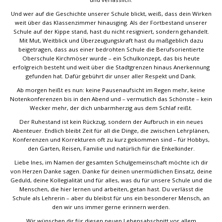
Und wer auf die Geschichte unserer Schule blickt, weiß, dass dein Wirken
weit über das Klassenzimmer hinausging. Als der Fortbestand unserer
Schule auf der Kippe stand, hast du nicht resigniert, sondern gehandelt.
Mit Mut, Weitblick und Überzeugungskraft hast du maßgeblich dazu
beigetragen, dass aus einer bedrohten Schule die Berufsorientierte
Oberschule Kirchmöser wurde – ein Schulkonzept, das bis heute
erfolgreich besteht und weit über die Stadtgrenzen hinaus Anerkennung
gefunden hat. Dafür gebührt dir unser aller Respekt und Dank.
Ab morgen heißt es nun: keine Pausenaufsicht im Regen mehr, keine
Notenkonferenzen bis in den Abend und – vermutlich das Schönste – kein
Wecker mehr, der dich unbarmherzig aus dem Schlaf reißt.
Der Ruhestand ist kein Rückzug, sondern der Aufbruch in ein neues
Abenteuer. Endlich bleibt Zeit für all die Dinge, die zwischen Lehrplänen,
Konferenzen und Korrekturen oft zu kurz gekommen sind – für Hobbys,
den Garten, Reisen, Familie und natürlich für die Enkelkinder.
Liebe Ines, im Namen der gesamten Schulgemeinschaft möchte ich dir
von Herzen Danke sagen. Danke für deinen unermüdlichen Einsatz, deine
Geduld, deine Kollegialität und für alles, was du für unsere Schule und die
Menschen, die hier lernen und arbeiten, getan hast. Du verlässt die
Schule als Lehrerin – aber du bleibst für uns ein besonderer Mensch, an
den wir uns immer gerne erinnern werden.
Wir wünschen dir für diesen neuen Lebensabschnitt vor allem