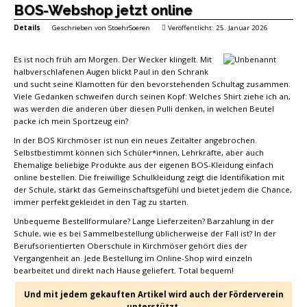
BOS-Webshop jetzt online
Details
Geschrieben von
StoehrSoeren
Veröffentlicht: 25. Januar 2026
Es ist noch früh am Morgen. Der Wecker klingelt. Mit
halbverschlafenen Augen blickt Paul in den Schrank
und sucht seine Klamotten für den bevorstehenden Schultag zusammen.
Viele Gedanken schweifen durch seinen Kopf: Welches Shirt ziehe ich an,
was werden die anderen über diesen Pulli denken, in welchen Beutel
packe ich mein Sportzeug ein?
In der BOS Kirchmöser ist nun ein neues Zeitalter angebrochen.
Selbstbestimmt können sich Schüler*innen, Lehrkräfte, aber auch
Ehemalige beliebige Produkte aus der eigenen BOS-Kleidung einfach
online bestellen. Die freiwillige Schulkleidung zeigt die Identifikation mit
der Schule, stärkt das Gemeinschaftsgefühl und bietet jedem die Chance,
immer perfekt gekleidet in den Tag zu starten.
Unbequeme Bestellformulare? Lange Lieferzeiten? Barzahlung in der
Schule, wie es bei Sammelbestellung üblicherweise der Fall ist? In der
Berufsorientierten Oberschule in Kirchmöser gehört dies der
Vergangenheit an. Jede Bestellung im Online-Shop wird einzeln
bearbeitet und direkt nach Hause geliefert. Total bequem!
Und mit jedem gekauften Artikel wird auch der Förderverein
unterstützt.