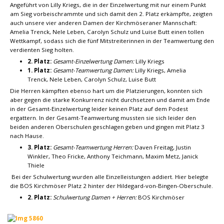
Angeführt von Lilly Kriegs, die in der Einzelwertung mit nur einem Punkt
am Sieg vorbeischrammte und sich damit den 2. Platz erkämpfte, zeigten
auch unsere vier anderen Damen der Kirchmöseraner Mannschaft:
Amelia Trenck, Nele Leben, Carolyn Schulz und Luise Butt einen tollen
Wettkampf, sodass sich die fünf Mitstreiterinnen in der Teamwertung den
verdienten Sieg holten.
2. Platz:
Gesamt-Einzelwertung Damen:
Lilly Kriegs
1. Platz:
Gesamt-Teamwertung Damen:
Lilly Kriegs, Amelia
Trenck, Nele Leben, Carolyn Schulz, Luise Butt
Die Herren kämpften ebenso hart um die Platzierungen, konnten sich
aber gegen die starke Konkurrenz nicht durchsetzen und damit am Ende
in der Gesamt-Einzelwertung leider keinen Platz auf dem Podest
ergattern. In der Gesamt-Teamwertung mussten sie sich leider den
beiden anderen Oberschulen geschlagen geben und gingen mit Platz 3
nach Hause.
3. Platz:
Gesamt-Teamwertung Herren:
Daven Freitag, Justin
Winkler, Theo Fricke, Anthony Teichmann, Maxim Metz, Janick
Thiele
Bei der Schulwertung wurden alle Einzelleistungen addiert. Hier belegte
die BOS Kirchmöser Platz 2 hinter der Hildegard-von-Bingen-Oberschule.
2. Platz:
Schulwertung Damen + Herren:
BOS Kirchmöser