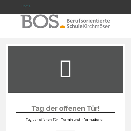
Home
Warning: "continue" targeting switch is equivalent
to "break". Did you mean to use "continue 2"? in
/mnt/web417/e3/61/59568561/htdocs/forte2/templates/fort
on line 158
Home
Profil
Unsere Schule
Unterricht
Termine
Tag der offenen Tür!
Mitwirkung
Tag der offenen Tür - Termin und Informationen!
Kontakt