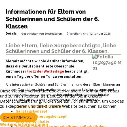
Informationen für Eltern von
Schülerinnen und Schülern der 6.
Klassen
Details
Geschrieben von
StoehrSoeren
Veröffentlicht: 12. Januar 2026
Liebe Eltern, liebe Sorgeberechtigte, liebe
Schülerinnen und Schüler der 6. Klassen,
hiermit möchte wir Sie darüber informieren,
dass die Berufsorientierte Oberschule
Kirchmöser
trotz der Wetterlage
beabsichtigt,
einen Tag der offenen Tür zu veranstalten.
Alle interessierten Schüler und Schülerinnen und deren Eltern können an
diesem Tag nährere Informationen zu unserem Schulprogramm und
Diese Website verwendet Cookies – nähere Informationen dazu
unseren Konzepten erhalten. Insbesondere über folgende Inhalte
und zu Ihren Rechten als Benutzer finden Sie in unserer
können sie sich in unseren Unterrichtsräumen informieren:
Datenschutzerklärung. Klicken Sie auf „Ich stimme zu“, um Cookies
zu akzeptieren und direkt unsere Website besuchen zu können
Vorteile der BOS Kirchmöser
Ganztagskonzept
Berufsorientierungskonzept
ICH STIMME ZU !
Unterrichtsinhalte
Weitere Informationen
Fördermöglichkeiten innerhalb und außerhalb des