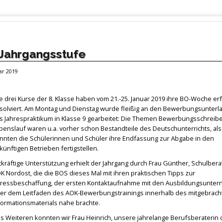
 Jahrgangsstufe
ar 2019
le drei Kurse der 8. Klasse haben vom 21.-25. Januar 2019 ihre BO-Woche erf
solviert. Am Montag und Dienstag wurde fleißig an den Bewerbungsunterl
s Jahrespraktikum in Klasse 9 gearbeitet: Die Themen Bewerbungsschreib
benslauf waren u.a. vorher schon Bestandteile des Deutschunterrichts, al
nnten die Schülerinnen und Schüler ihre Endfassung zur Abgabe in den
künftigen Betrieben fertigstellen.
tkräftige Unterstützung erhielt der Jahrgang durch Frau Günther, Schulbera
K Nordost, die die BOS dieses Mal mit ihren praktischen Tipps zur
ressbeschaffung, der ersten Kontaktaufnahme mit den Ausbildungsunte
er dem Leitfaden des AOK-Bewerbungstrainings innerhalb des mitgebrach
formationsmaterials nahe brachte.
s Weiteren konnten wir Frau Heinrich, unsere jahrelange Berufsberaterin 