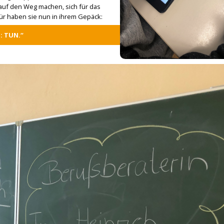
 auf den Weg machen, sich für das
r haben sie nun in ihrem Gepäck:
: TUN.“