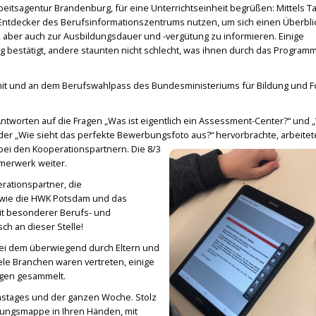
beitsagentur Brandenburg, für eine Unterrichtseinheit begrüßen: Mittels T
 Entdecker des Berufsinformationszentrums nutzen, um sich einen Überbli
 aber auch zur Ausbildungsdauer und -vergütung zu informieren. Einige
ng bestätigt, andere staunten nicht schlecht, was ihnen durch das Program
t mit und an dem Berufswahlpass des Bundesministeriums für Bildung und 
ntworten auf die Fragen „Was ist eigentlich ein Assessment-Center?“ und 
der „Wie sieht das perfekte Bewerbungsfoto aus?“ hervorbrachte, arbeitet
bei den Kooperationspartnern. Die 8/3
mmerwerk weiter.
erationspartner, die
wie die HWK Potsdam und das
it besonderer Berufs- und
ch an dieser Stelle!
bei dem überwiegend durch Eltern und
ele Branchen waren vertreten, einige
ungen gesammelt.
umstages und der ganzen Woche. Stolz
bungsmappe in Ihren Händen, mit