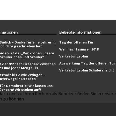
rmationen
Beliebte
Informationen
Budick – Danke für eine Lehrerin,
Tag der offenen Tür
schichte geschrieben hat
Weihnachtssingen 2018
ideo ist da: „Wir krönen unsere
Vertretungsplan
 Schülerinnen und Schüler“
Auswertung Tag der offenen Tür
t der 9/2 nach Dresden: Zwischen
es und jeder Menge Eis
Vertretungsplan Schüleransicht
tstadt bis Z wie Zwinger –
unterwegs in Dresden
ür Demokratie: Wir lassen uns
üchtern! Wir stehen auf!
zu und zu Ihren Rechten als Benutzer finden Sie in unserer
en zu können