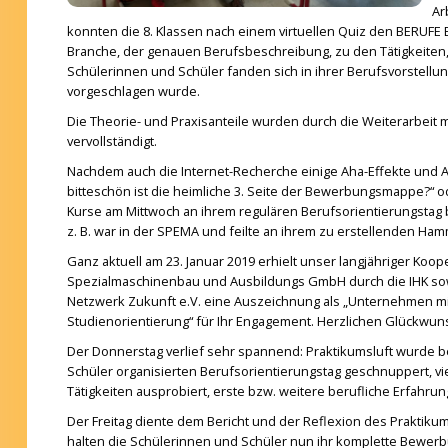
Ar
konnten die 8. Klassen nach einem virtuellen Quiz den BERUFE
Branche, der genauen Berufsbeschreibung, zu den Tätigkeiten,
Schülerinnen und Schüler fanden sich in ihrer Berufsvorstellu
vorgeschlagen wurde.
Die Theorie- und Praxisanteile wurden durch die Weiterarbei
vervollständigt.
Nachdem auch die Internet-Recherche einige Aha-Effekte und A
bitteschön ist die heimliche 3. Seite der Bewerbungsmappe?“ o
Kurse am Mittwoch an ihrem regulären Berufsorien
tierungstag 
z. B. war in der SPEMA und feilte an ihrem zu erstellenden Ha
Ganz aktuell am 23. Januar 2019 erhielt unser langjähriger Koop
Spezialmaschinenbau und Ausbildungs GmbH durch die IHK so
Netzwerk Zukunft e.V. eine Auszeichnung als „Unternehmen m
Studienorientierung“ für Ihr Engagement. Herzlichen Glückwuns
Der Donnerstag verlief sehr spannend: Praktikumsluft wurde 
Schüler organisierten Berufsorientierungstag geschnuppert, vi
Tätigkeiten ausprobiert, erste bzw. weitere berufliche Erfahr
Der Freitag diente dem Bericht und der Reflexion des Praktik
halten die Schülerinnen und Schüler nun ihr komplette Bewer