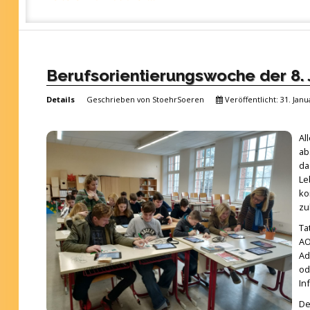
Berufsorientierungswoche der 8.
Details
Geschrieben von
StoehrSoeren
Veröffentlicht: 31. Janu
Al
ab
da
Le
ko
zu
Ta
AO
Ad
od
In
De