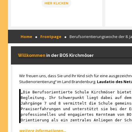
HIER KLICKEN
Home
Frontpage
Berufsorientierungswoche der 8. J
Willkommen
in der BOS Kirchmöser
Wir freuen uns, dass Sie und Ihr Kind sich für eine ausgezeich
Studienorientierung“ im Land Brandenburg.
Laudatio des Netz
„Die Berufsorientierte Schule Kirchmöser bietet
Begleitung. Ihr Schwerpunkt liegt dabei auf dem
Jahrgänge 7 und 8 vermittelt die Schule gemeins
Praxiserfahrungen und unterstützt sie bei der E
professionelles und engagiertes Kernteam von BO
Orientierung als ein zentrales Anliegen der Sch
weitere Informationen...