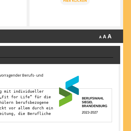
HIER KLICKEN
A
A
A
ervorragender Berufs- und
g mit individueller
„Fit for Life“ für die
hülern berufsbezogene
ckt vor allem durch ein
eitung, die Berufliche