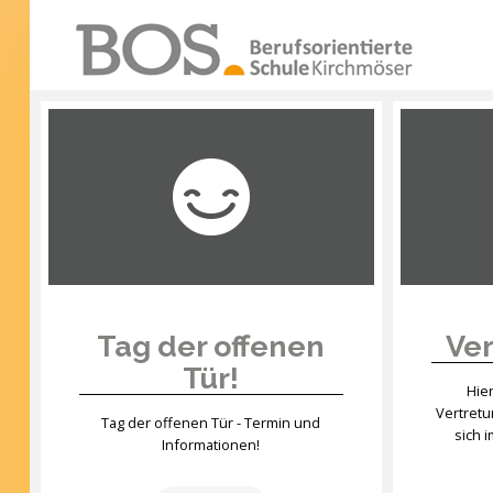
Warning: "continue" targeting switch is equivalent
to "break". Did you mean to use "continue 2"? in
/mnt/web417/e3/61/59568561/htdocs/forte2/templates
SUCHEN
on line 158
...
Home
Profil
Unsere Schule
Unterricht
Tag der offenen
Ver
Tür!
Termine
Hie
Vertret
Mitwirkung
Tag der offenen Tür - Termin und
sich 
Informationen!
Kontakt