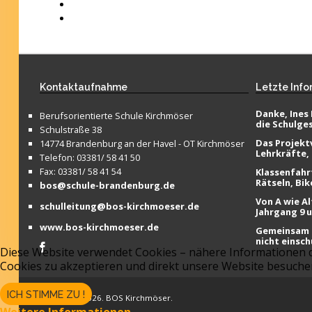
Kontaktaufnahme
Letzte
Info
Danke, Ines 
Berufsorientierte Schule Kirchmöser
die Schulge
Schulstraße 38
Das Projektv
14774 Brandenburg an der Havel - OT Kirchmöser
Lehrkräfte,
Telefon: 03381/ 58 41 50
Fax: 03381/ 58 41 54
Klassenfahr
Rätseln, Bik
bos@schule-brandenburg.de
Von A wie Al
schulleitung@bos-kirchmoeser.de
Jahrgang 9 
www.bos-kirchmoeser.de
Gemeinsam f
nicht einsch
Diese Website verwendet Cookies – nähere Informationen da
Cookies zu akzeptieren und direkt unsere Website besuch
ICH STIMME ZU !
Copyright © 2026. BOS Kirchmöser.