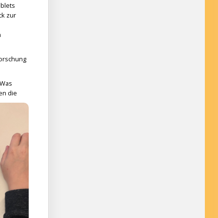
ablets
ck zur
m
Forschung
„Was
en die