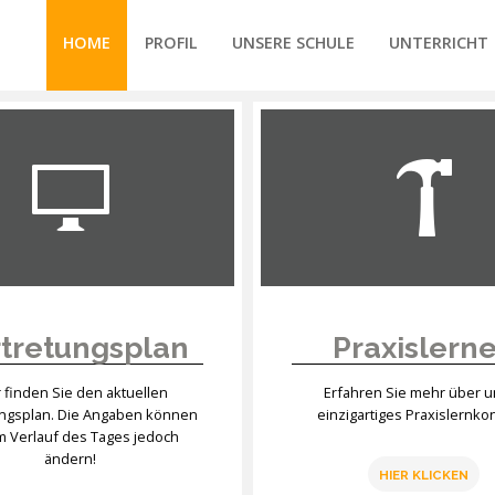
HOME
PROFIL
UNSERE SCHULE
UNTERRICHT
/forte/vertex/responsive/responsive_mobile_menu.php
tretungsplan
Praxislern
r finden Sie den aktuellen
Erfahren Sie mehr über 
ungsplan. Die Angaben können
einzigartiges Praxislernko
im Verlauf des Tages jedoch
ändern!
HIER KLICKEN