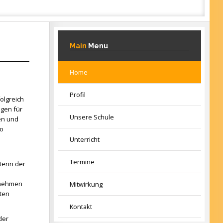
Main
Menu
Home
Profil
olgreich
agen für
Unsere Schule
en und
so
Unterricht
Termine
terin der
rnehmen
Mitwirkung
ten
Kontakt
der