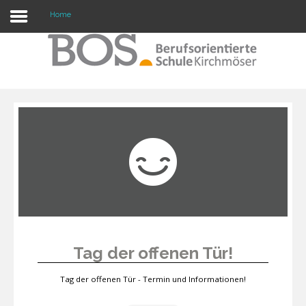
Home
Warning: "continue" targeting switch is equivalent
to "break". Did you mean to use "continue 2"? in
/mnt/web417/e3/61/59568561/htdocs/forte2/templates/fort
on line 158
Home
Profil
Unsere Schule
Unterricht
Termine
Tag der offenen Tür!
Mitwirkung
Tag der offenen Tür - Termin und Informationen!
Kontakt