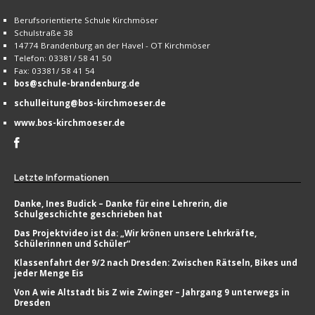
Berufsorientierte Schule Kirchmöser
Schulstraße 38
14774 Brandenburg an der Havel - OT Kirchmöser
Telefon: 03381/ 58 41 50
Fax: 03381/ 58 41 54
bos@schule-brandenburg.de
schulleitung@bos-kirchmoeser.de
www.bos-kirchmoeser.de
Letzte
Informationen
Danke, Ines Budick – Danke für eine Lehrerin, die
Schulgeschichte geschrieben hat
Das Projektvideo ist da: „Wir krönen unsere Lehrkräfte,
Schülerinnen und Schüler“
Klassenfahrt der 9/2 nach Dresden: Zwischen Rätseln, Bikes und
jeder Menge Eis
Von A wie Altstadt bis Z wie Zwinger – Jahrgang 9 unterwegs in
Dresden