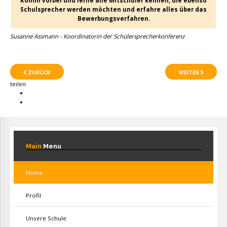
Komm vorbei und lerne alle Mitschüler kennen, die ebenso
Schulsprecher werden möchten und erfahre alles über das
Bewerbungsverfahren.
Susanne Assmann - Koordinatorin der Schülersprecherkonferenz
ZURÜCK
WEITER
teilen
Main
Menu
Home
Profil
Unsere Schule