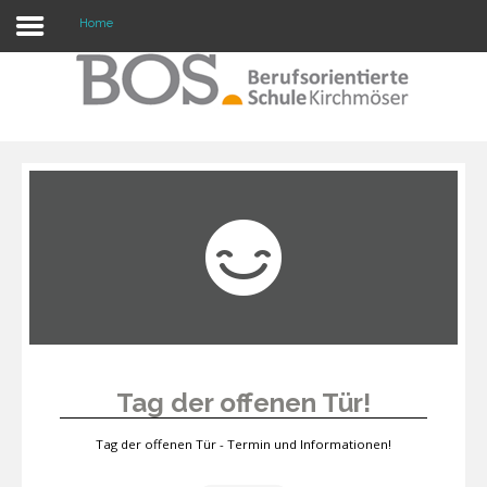
Home
Warning: "continue" targeting switch is equivalent
to "break". Did you mean to use "continue 2"? in
/mnt/web417/e3/61/59568561/htdocs/forte2/templates/fort
on line 158
Home
Profil
Unsere Schule
Unterricht
Termine
Tag der offenen Tür!
Mitwirkung
Tag der offenen Tür - Termin und Informationen!
Kontakt