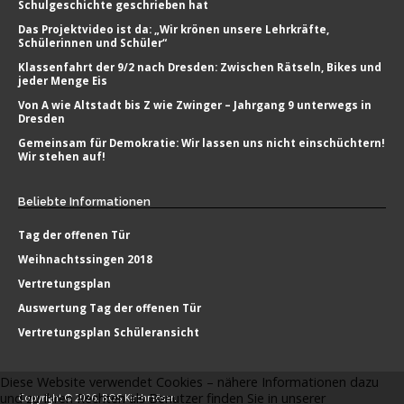
Schulgeschichte geschrieben hat
Das Projektvideo ist da: „Wir krönen unsere Lehrkräfte,
Schülerinnen und Schüler“
Klassenfahrt der 9/2 nach Dresden: Zwischen Rätseln, Bikes und
jeder Menge Eis
Von A wie Altstadt bis Z wie Zwinger – Jahrgang 9 unterwegs in
Dresden
Gemeinsam für Demokratie: Wir lassen uns nicht einschüchtern!
Wir stehen auf!
Beliebte
Informationen
Tag der offenen Tür
Weihnachtssingen 2018
Vertretungsplan
Auswertung Tag der offenen Tür
Vertretungsplan Schüleransicht
Diese Website verwendet Cookies – nähere Informationen dazu
und zu Ihren Rechten als Benutzer finden Sie in unserer
Copyright © 2026. BOS Kirchmöser.