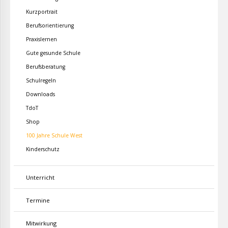
Kurzportrait
Berufsorientierung
Praxislernen
Gute gesunde Schule
Berufsberatung
Schulregeln
Downloads
TdoT
Shop
100 Jahre Schule West
Kinderschutz
Unterricht
Termine
Mitwirkung