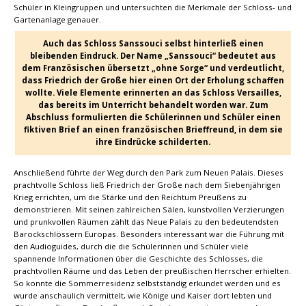
Schüler in Kleingruppen und untersuchten die Merkmale der Schloss- und
Gartenanlage genauer.
Auch das Schloss Sanssouci selbst hinterließ einen
bleibenden Eindruck. Der Name „Sanssouci“ bedeutet aus
dem Französischen übersetzt „ohne Sorge“ und verdeutlicht,
dass Friedrich der Große hier einen Ort der Erholung schaffen
wollte. Viele Elemente erinnerten an das Schloss Versailles,
das bereits im Unterricht behandelt worden war. Zum
Abschluss formulierten die Schülerinnen und Schüler einen
fiktiven Brief an einen französischen Brieffreund, in dem sie
ihre Eindrücke schilderten.
Anschließend führte der Weg durch den Park zum Neuen Palais. Dieses
prachtvolle Schloss ließ Friedrich der Große nach dem Siebenjährigen
Krieg errichten, um die Stärke und den Reichtum Preußens zu
demonstrieren. Mit seinen zahlreichen Sälen, kunstvollen Verzierungen
und prunkvollen Räumen zählt das Neue Palais zu den bedeutendsten
Barockschlössern Europas. Besonders interessant war die Führung mit
den Audioguides, durch die die Schülerinnen und Schüler viele
spannende Informationen über die Geschichte des Schlosses, die
prachtvollen Räume und das Leben der preußischen Herrscher erhielten.
So konnte die Sommerresidenz selbstständig erkundet werden und es
wurde anschaulich vermittelt, wie Könige und Kaiser dort lebten und