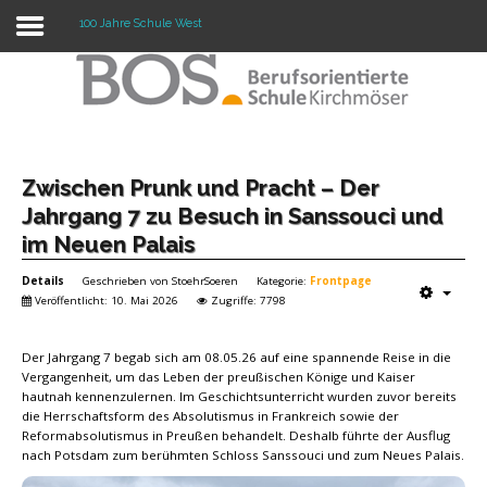
100 Jahre Schule West
Warning: "continue" targeting switch is equivalent
to "break". Did you mean to use "continue 2"? in
/mnt/web417/e3/61/59568561/htdocs/forte2/templates/fort
on line 158
Home
Zwischen Prunk und Pracht – Der
Jahrgang 7 zu Besuch in Sanssouci und
Profil
im Neuen Palais
Unsere Schule
Details
Geschrieben von
StoehrSoeren
Kategorie:
Frontpage
Veröffentlicht: 10. Mai 2026
Zugriffe: 7798
Unterricht
Der Jahrgang 7 begab sich am 08.05.26 auf eine spannende Reise in die
Termine
Vergangenheit, um das Leben der preußischen Könige und Kaiser
hautnah kennenzulernen. Im Geschichtsunterricht wurden zuvor bereits
Mitwirkung
die Herrschaftsform des Absolutismus in Frankreich sowie der
Reformabsolutismus in Preußen behandelt. Deshalb führte der Ausflug
Kontakt
nach Potsdam zum berühmten Schloss Sanssouci und zum Neues Palais.