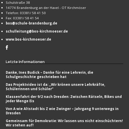
Schulstraße 38
14774 Brandenburg an der Havel - OT Kirchmöser
Telefon: 03381/ 58 41 50
Fax: 03381/ 58 41 54
bos@schule-brandenburg.de
schulleitung@bos-kirchmoeser.de
www.bos-kirchmoeser.de
Letzte
Informationen
Danke, Ines Budick – Danke für eine Lehrerin, die
Schulgeschichte geschrieben hat
Das Projektvideo ist da: „Wir krönen unsere Lehrkräfte,
Schülerinnen und Schüler“
Klassenfahrt der 9/2 nach Dresden: Zwischen Rätseln, Bikes und
jeder Menge Eis
Von A wie Altstadt bis Z wie Zwinger – Jahrgang 9 unterwegs in
Dresden
Gemeinsam für Demokratie: Wir lassen uns nicht einschüchtern!
Wir stehen auf!