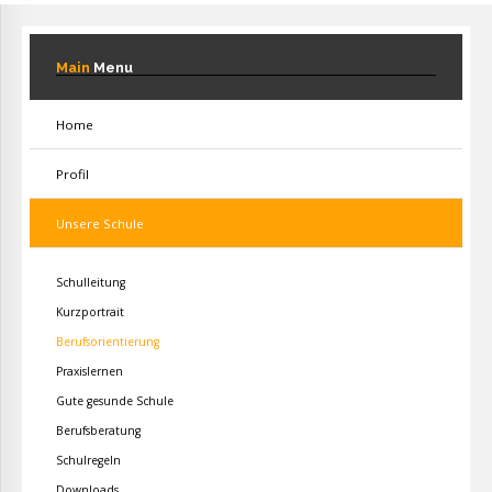
Main
Menu
Home
Profil
Unsere Schule
Schulleitung
Kurzportrait
Berufsorientierung
Praxislernen
Gute gesunde Schule
Berufsberatung
Schulregeln
Downloads