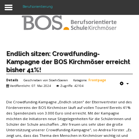
Berufsorientierung
Warning: "continue" targeting switch is equivalent
to "break". Did you mean to use "continue 2"? in
/mnt/web417/e3/61/59568561/htdocs/forte2/templates/fort
on line 158
Home
Endlich sitzen: Crowdfunding-
Kampagne der BOS Kirchmöser erreicht
Profil
bisher 41%!
Unsere Schule
Details
Geschrieben von
StoehrSoeren
Kategorie:
Frontpage
Veröffentlicht: 07. Mai 2024
Zugriffe: 42104
Unterricht
Die Crowdfunding-Kampagne „Endlich sitzen" der Elternvertreter und des
Termine
Fördervereins der BOS Kirchmöser läuft auf vollen Touren! Bereits 41%
des Spendenziels von 3.000 Euro sind erreicht. Mit der Kampagne
Mitwirkung
möchten die Initiatoren neue Sitzgelegenheiten für die Schülerinnen und
Schüler der Schule anschaffen. „Wir freuen uns sehr über die große
Kontakt
Unterstützung unserer Crowdfunding-Kampagne", so Andrea Förster. „Es
zeigt uns, dass das Thema den Menschen in Kirchmöser wichtig ist und