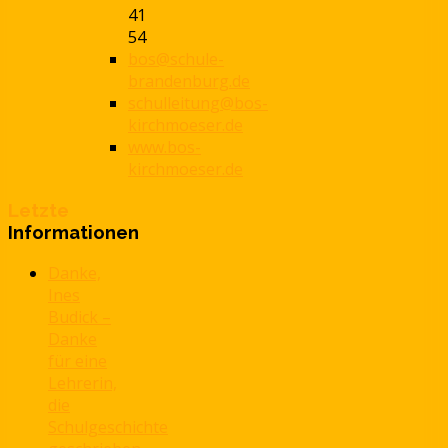
41
54
bos@schule-
brandenburg.de
schulleitung@bos-
kirchmoeser.de
www.bos-
kirchmoeser.de
Letzte
Informationen
Danke,
Ines
Budick –
Danke
für eine
Lehrerin,
die
Schulgeschichte