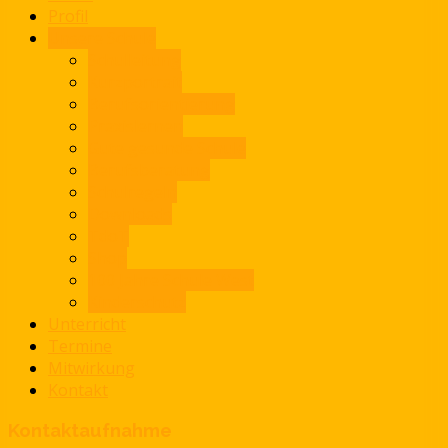
Profil
Unsere Schule
Schulleitung
Kurzportrait
Berufsorientierung
Praxislernen
Gute gesunde Schule
Berufsberatung
Schulregeln
Downloads
TdoT
Shop
100 Jahre Schule West
Kinderschutz
Unterricht
Termine
Mitwirkung
Kontakt
Kontaktaufnahme