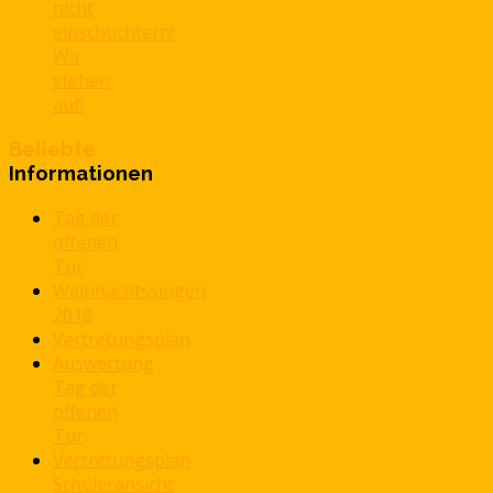
nicht
einschüchtern!
Wir
stehen
auf!
Beliebte
Informationen
Tag der
offenen
Tür
Weihnachtssingen
2018
Vertretungsplan
Auswertung
Tag der
offenen
Tür
Vertretungsplan
Schüleransicht