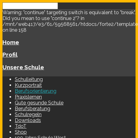
Warning: "continue" targeting switch is equivalent to "break".
Did you mean to use "continue 2"? in
/mnt/web417/e3/61/59568561/htdocs/forte2/templates/
on line 158
Home
Profil
Unsere Schule
Schulleitung
Kurzportrait
Berufsorientierung
Praxislernen
Gute gesunde Schule
Berufsberatung
Schulregeln
Downloads
TdoT
Shop
100 Jahre Schule West