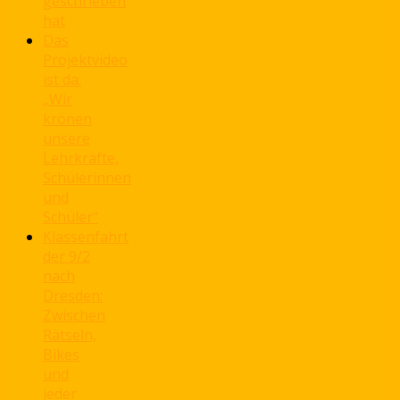
geschrieben
hat
Das
Projektvideo
ist da:
„Wir
krönen
unsere
Lehrkräfte,
Schülerinnen
und
Schüler“
Klassenfahrt
der 9/2
nach
Dresden:
Zwischen
Rätseln,
Bikes
und
jeder