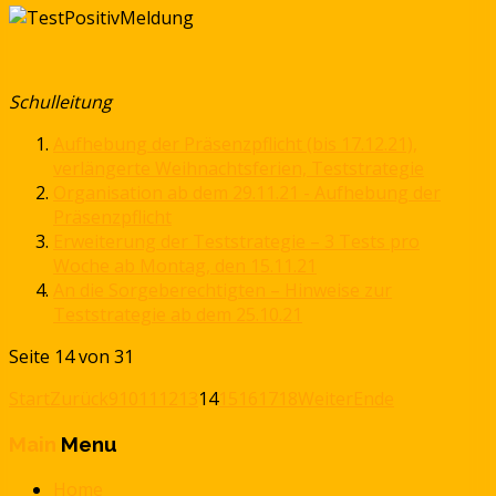
Schulleitung
Aufhebung der Präsenzpflicht (bis 17.12.21),
verlängerte Weihnachtsferien, Teststrategie
Organisation ab dem 29.11.21 - Aufhebung der
Präsenzpflicht
Erweiterung der Teststrategie – 3 Tests pro
Woche ab Montag, den 15.11.21
An die Sorgeberechtigten – Hinweise zur
Teststrategie ab dem 25.10.21
Seite 14 von 31
Start
Zurück
9
10
11
12
13
14
15
16
17
18
Weiter
Ende
Main
Menu
Home