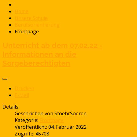
Home
Unsere Schule
Berufsorientierung
Frontpage
Unterricht ab dem 07.02.22 -
Informationen an die
Sorgeberechtigten
Drucken
E-Mail
Details
Geschrieben von
StoehrSoeren
Kategorie:
Frontpage
Veröffentlicht: 04. Februar 2022
Zugriffe: 45708