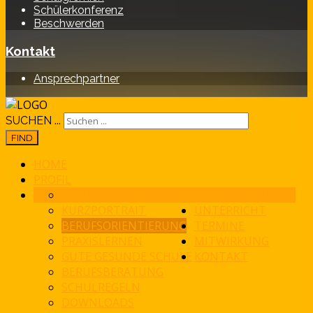
Schülerkonferenz
Beschwerden
Kontakt
Ansprechpartner
SUCHEN ...
FIND
HOME
PROFIL
SCHULLEITUNG
UNSERE SCHULE
KURZPORTRAIT
UNTERRICHT
BERUFSORIENTIERUNG
TERMINE
PRAXISLERNEN
MITWIRKUNG
GUTE GESUNDE SCHULE
KONTAKT
BERUFSBERATUNG
SCHULREGELN
DOWNLOADS