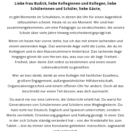
Liebe Frau Budick, liebe Kolleginnen und Kollegen, liebe
Schülerinnen und Schüler, liebe Gäste,
es gibt Momente im Schulleben, in denen die Uhr für einen Augenblick
stillzustehen scheint. Heute ist so ein Moment. Wir sind hier
zusammengekommen, um eine Pädagogin zu verabschieden, die unsere
Schule über viele Jahre hinweg entscheidend geprägt hat.
Wenn ich heute hier vorne stehe, tue ich das mit einem lachenden und
einem weinenden Auge. Das weinende Auge sieht die Lücke, die du im
Kollegium und in den Klassenzimmern hinterlässt. Das lachende Auge
hingegen gönnt dir von Herzen das, was nun vor dir liegt: Freiheit –
Freiheit, über deine Zeit selbst zu bestimmen und einen neuen
Lebensabschnitt zu genießen.
Wer an Ines denkt, denkt an eine Kollegin mit fachlicher Exzellenz,
großem Engagement, außergewöhnlicher Hilfsbereitschaft,
Organisationsgeschick und einem offenen Ohr für andere. Doch all das
beschreibt nur einen Teil dessen, was dich ausmacht.
Du warst nie nur eine Lehrerin, die Unterricht erteilt hat. Du warst für
Generationen von Schülerinnen und Schülern eine Wegbegleiterin. Du
hast nicht nur Deutsch, Englisch und Spanisch unterrichtet, sondern
Werte vermittelt, Orientierung gegeben und Haltung gezeigt. In einer Zeit,
in der sich Schule ständig verändert hat – von der Kreidetafel bis zum
Tablet –, bist du immer eine Konstante geblieben: menschlich, zugewandt
und verlässlich.