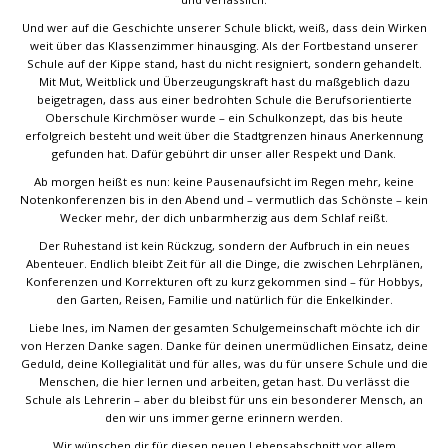
Und wer auf die Geschichte unserer Schule blickt, weiß, dass dein Wirken
weit über das Klassenzimmer hinausging. Als der Fortbestand unserer
Schule auf der Kippe stand, hast du nicht resigniert, sondern gehandelt.
Mit Mut, Weitblick und Überzeugungskraft hast du maßgeblich dazu
beigetragen, dass aus einer bedrohten Schule die Berufsorientierte
Oberschule Kirchmöser wurde – ein Schulkonzept, das bis heute
erfolgreich besteht und weit über die Stadtgrenzen hinaus Anerkennung
gefunden hat. Dafür gebührt dir unser aller Respekt und Dank.
Ab morgen heißt es nun: keine Pausenaufsicht im Regen mehr, keine
Notenkonferenzen bis in den Abend und – vermutlich das Schönste – kein
Wecker mehr, der dich unbarmherzig aus dem Schlaf reißt.
Der Ruhestand ist kein Rückzug, sondern der Aufbruch in ein neues
Abenteuer. Endlich bleibt Zeit für all die Dinge, die zwischen Lehrplänen,
Konferenzen und Korrekturen oft zu kurz gekommen sind – für Hobbys,
den Garten, Reisen, Familie und natürlich für die Enkelkinder.
Liebe Ines, im Namen der gesamten Schulgemeinschaft möchte ich dir
von Herzen Danke sagen. Danke für deinen unermüdlichen Einsatz, deine
Geduld, deine Kollegialität und für alles, was du für unsere Schule und die
Menschen, die hier lernen und arbeiten, getan hast. Du verlässt die
Schule als Lehrerin – aber du bleibst für uns ein besonderer Mensch, an
den wir uns immer gerne erinnern werden.
Wir wünschen dir für diesen neuen Lebensabschnitt vor allem