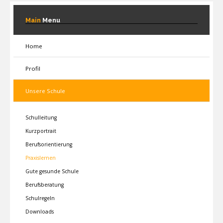
Main
Menu
Home
Profil
Unsere Schule
Schulleitung
Kurzportrait
Berufsorientierung
Praxislernen
Gute gesunde Schule
Berufsberatung
Schulregeln
Downloads