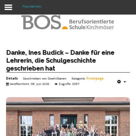
Praxislernen
Warning: "continue" targeting switch is equivalent
to "break". Did you mean to use "continue 2"? in
/mnt/web417/e3/61/59568561/htdocs/forte2/templates/fort
on line 158
Home
Danke, Ines Budick – Danke für eine
Lehrerin, die Schulgeschichte
Profil
geschrieben hat
Unsere Schule
Details
Geschrieben von
StoehrSoeren
Kategorie:
Frontpage
Veröffentlicht: 08. Juli 2026
Zugriffe: 5097
Unterricht
Termine
Mitwirkung
Kontakt