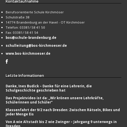
Kontaktaufnahme
Berufsorientierte Schule Kirchmöser
Schulstraße 38
14774 Brandenburg an der Havel - OT Kirchmöser
Telefon: 03381/ 58 41 50
Fax: 03381/ 58 41 54
bos@schule-brandenburg.de
schulleitung@bos-kirchmoeser.de
www.bos-kirchmoeser.de
Letzte
Informationen
Danke, Ines Budick – Danke für eine Lehrerin, die
Schulgeschichte geschrieben hat
Das Projektvideo ist da: „Wir krönen unsere Lehrkräfte,
Schülerinnen und Schüler“
Klassenfahrt der 9/2 nach Dresden: Zwischen Rätseln, Bikes und
jeder Menge Eis
Von A wie Altstadt bis Z wie Zwinger – Jahrgang 9 unterwegs in
Dresden