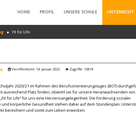
HOME
PROFIL
UNSERE SCHULE
UNTERRICHT
ng
Fit for Life
/forte/vertex/responsive/responsive_mobile_menu.php
ng
Veröffentlicht: 14. Januar 2022
Zugriffe: 13874
 Schuljahr 2020/21 im Rahmen des Berufsorientierungstages (BOT) durchgefü
ht ausreichend Platz finden, obwohl sie für unsere Heranwachsenden von
Fit for Life“ für uns eine Herzensangelegenheit. Die Förderung sozialer
ge und körperliche Gesundheit stehen dabei auf dem Stundenplan. Unterst
jekt bereichern und somit zum Leben erwecken.