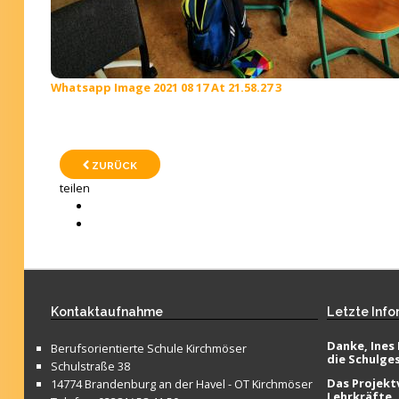
Whatsapp Image 2021 08 17 At 21.58.27 3
ZURÜCK
teilen
Kontaktaufnahme
Letzte
Info
Danke, Ines 
Berufsorientierte Schule Kirchmöser
die Schulge
Schulstraße 38
Das Projektv
14774 Brandenburg an der Havel - OT Kirchmöser
Lehrkräfte,