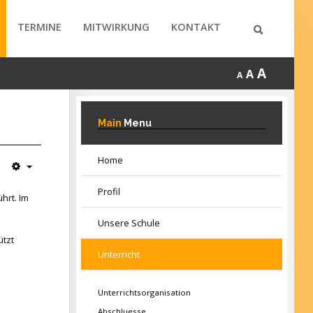
TERMINE
MITWIRKUNG
KONTAKT
A
A
A
Main
Menu
Home
Profil
hrt. Im
Unsere Schule
ützt
Unterricht
Unterrichtsorganisation
Abschluesse