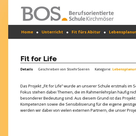
Warning: "continue" targeting switch is equivalent
Home
Unterricht
Fit fürs Abitur
Lebensplanu
to "break". Did you mean to use "continue 2"? in
/mnt/web417/e3/61/59568561/htdocs/forte2/templates
SUCHEN
on line 158
...
Home
Fit for Life
Profil
Details
Geschrieben von
StoehrSoeren
Kategorie:
Lebensplanu
Unsere Schule
Das Projekt „Fit for Life” wurde an unserer Schule erstmals im
Unterricht
Fokus stehen dabei Themen, die im Rahmenlehrplan häufig nic
besonderer Bedeutung sind. Aus diesem Grund ist das Projekt „
Termine
Kompetenzen sowie die Sensibilisierung für die eigene geisti
werden wir dabei von vielen externen Partnern, die unser Pro
Mitwirkung
Kontakt