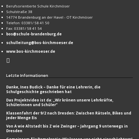
Berufsorientierte Schule Kirchmöser
Schulstraße 38
14774 Brandenburg an der Havel - OT Kirchmöser
Telefon: 03381/ 58 41 50
Fax: 03381/ 58 41 54
bos@schule-brandenburg.de
schulleitung@bos-kirchmoeser.de
www.bos-kirchmoeser.de
Letzte
Informationen
Danke, Ines Budick – Danke für eine Lehrerin, die
Schulgeschichte geschrieben hat
Das Projektvideo ist da: „Wir krönen unsere Lehrkräfte,
Schülerinnen und Schüler“
Klassenfahrt der 9/2 nach Dresden: Zwischen Rätseln, Bikes und
jeder Menge Eis
Von A wie Altstadt bis Z wie Zwinger – Jahrgang 9 unterwegs in
Dresden