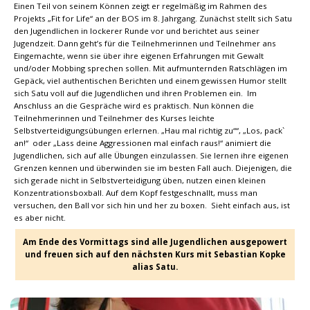
Einen Teil von seinem Können zeigt er regelmäßig im Rahmen des
Projekts „Fit for Life“ an der BOS im 8. Jahrgang. Zunächst stellt sich Satu
den Jugendlichen in lockerer Runde vor und berichtet aus seiner
Jugendzeit. Dann geht’s für die Teilnehmerinnen und Teilnehmer ans
Eingemachte, wenn sie über ihre eigenen Erfahrungen mit Gewalt
und/oder Mobbing sprechen sollen. Mit aufmunternden Ratschlägen im
Gepäck, viel authentischen Berichten und einem gewissen Humor stellt
sich Satu voll auf die Jugendlichen und ihren Problemen ein. Im
Anschluss an die Gespräche wird es praktisch. Nun können die
Teilnehmerinnen und Teilnehmer des Kurses leichte
Selbstverteidigungsübungen erlernen. „Hau mal richtig zu““, „Los, pack`
an!“ oder „Lass deine Aggressionen mal einfach raus!“ animiert die
Jugendlichen, sich auf alle Übungen einzulassen. Sie lernen ihre eigenen
Grenzen kennen und überwinden sie im besten Fall auch. Diejenigen, die
sich gerade nicht in Selbstverteidigung üben, nutzen einen kleinen
Konzentrationsboxball. Auf dem Kopf festgeschnallt, muss man
versuchen, den Ball vor sich hin und her zu boxen. Sieht einfach aus, ist
es aber nicht.
Am Ende des Vormittags sind alle Jugendlichen ausgepowert
und freuen sich auf den nächsten Kurs mit Sebastian Kopke
alias Satu.