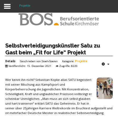
Projekte
Warning: "continue" targeting switch is equivalent
to "break". Did you mean to use "continue 2"? in
/mnt/web417/e3/61/59568561/htdocs/forte2/templates/fort
on line 158
Home
Selbstverteidigungskünstler Satu zu
Gast beim „Fit for Life“ Projekt
Profil
Details
Geschrieben von
StoehrSoeren
Kategorie:
Projekte
Unsere Schule
Veröffentlicht: 15. Dezember 2021
Zugriffe: 8220
Unterricht
Wer kennt ihn nicht? Sebastian Kopke alias SATU begeistert
mit seiner Mischung aus Kampfsport und
Termine
Körperbeherrschung die Jugendlichen. Mit Konzentration,
Schnelligkeit, Kraft und unglaublicher Präzision vollbringt er
Mitwirkung
scheinbar Unmögliches. „Man muss an sich selbst glauben
und hart trainieren“ erklärt SATU das Geheimnis. Er hat in
seiner über 25jährigen Karriere Weltrekorde im Bruchtest aufgestellt und
Kontakt
ist mehrfacher Deutsche Meister in realistischer Selbstverteidigung.