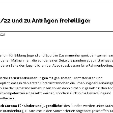
/22 und zu Anträgen freiwilliger
 2021
nisterium für Bildung, Jugend und Sport im Zusammenhang mit dem gemeins
iedenen Maßnahmen, die auf der einen Seite die pandemiebedingt einget
anderen Seite den Jugendlichen der Abschlussklassen faire Rahmenbeding
tische
Lernstandserhebungen
mit geeigneten Testmaterialien und
geplant, dass in den ersten Unterrichtswochen die Erhebung der Lernausg
ebnisse der Lernstandserhebungen sollen dann nicht nur gezielt für den Ab
ernkompetenzen eingesetzt werden, sondern auch in die Umsetzung und
infließen.
h Corona für Kinder und Jugendliche"
des Bundes werden unter Nutz
n Brandenburg, zusätzliche in den Sommerferien Angebote geschaffen, 