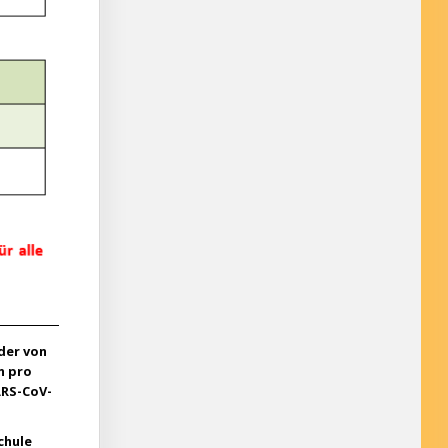
der von
n pro
ARS-CoV-
chule