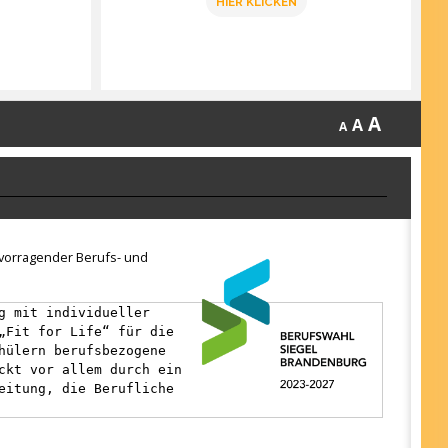
HIER KLICKEN
A
A
A
ervorragender Berufs- und
g mit individueller
„Fit for Life“ für die
hülern berufsbezogene
ckt vor allem durch ein
eitung, die Berufliche