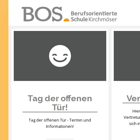
Warning: "continue" targeting switch is equivalent
to "break". Did you mean to use "continue 2"? in
/mnt/web417/e3/61/59568561/htdocs/forte2/templates
SUCHEN
on line 158
...
Home
Profil
Unsere Schule
Unterricht
Tag der offenen
Ver
Tür!
Termine
Hie
Vertret
Mitwirkung
Tag der offenen Tür - Termin und
sich 
Informationen!
Kontakt