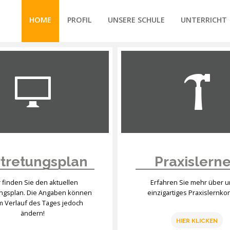
HOME
PROFIL
UNSERE SCHULE
UNTERRICHT
/forte/vertex/responsive/responsive_mobile_menu.php
tretungsplan
Praxislern
r finden Sie den aktuellen
Erfahren Sie mehr über 
ungsplan. Die Angaben können
einzigartiges Praxislernko
im Verlauf des Tages jedoch
ändern!
HIER KLICKEN