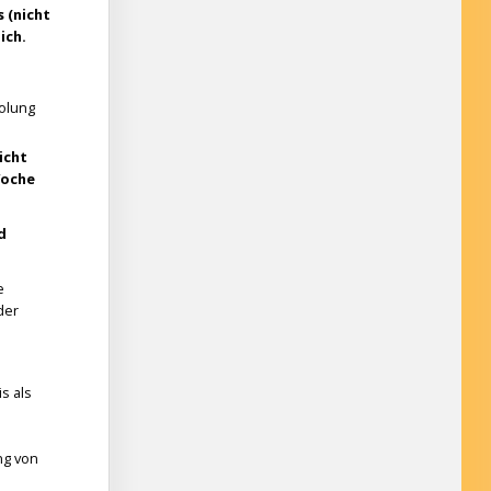
 (nicht
ich.
holung
icht
Woche
d
e
der
s als
ng von