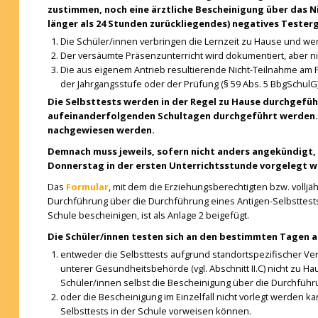
zustimmen, noch eine ärztliche Bescheinigung über das N
länger als 24 Stunden zurückliegendes) negatives Testerg
Die Schüler/innen verbringen die Lernzeit zu Hause und we
Der versäumte Präsenzunterricht wird dokumentiert, aber n
Die aus eigenem Antrieb resultierende Nicht-Teilnahme am 
der Jahrgangsstufe oder der Prüfung (§ 59 Abs. 5 BbgSchu
Die Selbsttests werden in der Regel zu Hause durchgeführ
aufeinanderfolgenden Schultagen durchgeführt werden. G
nachgewiesen werden.
Demnach muss jeweils, sofern nicht anders angekündigt,
Donnerstag in der ersten Unterrichtsstunde vorgelegt w
Das
Formular
, mit dem die Erziehungsberechtigten bzw. vollj
Durchführung über die Durchführung eines Antigen-Selbsttest
Schule bescheinigen, ist als Anlage 2 beigefügt.
Die Schüler/innen testen sich an den bestimmten Tagen a
entweder die Selbsttests aufgrund standortspezifischer Ve
unterer Gesundheitsbehörde (vgl. Abschnitt II.C) nicht zu H
Schüler/innen selbst die Bescheinigung über die Durchführu
oder die Bescheinigung im Einzelfall nicht vorlegt werden k
Selbsttests in der Schule vorweisen können.