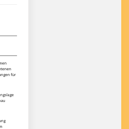
amen
retenen
ungen für
angslage
bau
ung
um