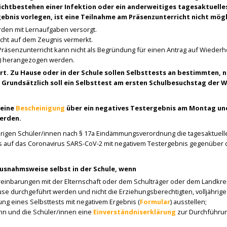
ichtbestehen einer Infektion oder ein anderweitiges tagesaktuelles
ebnis vorlegen, ist eine Teilnahme am Präsenzunterricht nicht mögl
rden mit Lernaufgaben versorgt.
icht auf dem Zeugnis vermerkt.
Präsenzunterricht kann nicht als Begründung für einen Antrag auf Wieder
lG) herangezogen werden.
t. Zu Hause oder in der Schule sollen Selbsttests an bestimmten, n
rundsätzlich soll ein Selbsttest am ersten Schulbesuchstag der 
 eine
Bescheinigung
über ein negatives Testergebnis am Montag un
erden.
ährigen Schüler/innen nach § 17a Eindämmungsverordnung die tagesaktuell
s auf das Coronavirus SARS-CoV-2 mit negativem Testergebnis gegenüber 
usnahmsweise selbst in der Schule, wenn
reinbarungen mit der Elternschaft oder dem Schulträger oder dem Landkrei
ause durchgeführt werden und nicht die Erziehungsberechtigten, volljährige
ng eines Selbsttests mit negativem Ergebnis (
Formular
) ausstellen;
ann und die Schüler/innen eine
Einverständniserklärung
zur Durchführu