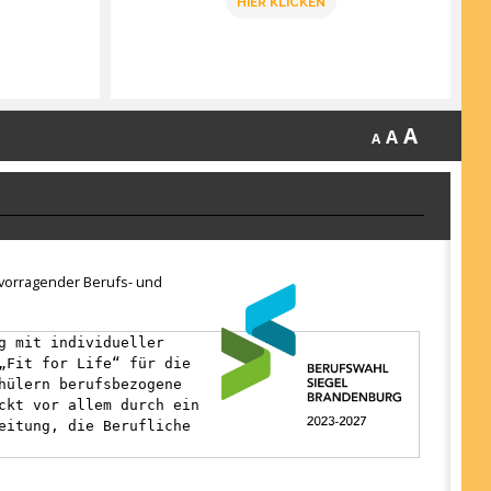
HIER KLICKEN
A
A
A
ervorragender Berufs- und
g mit individueller
„Fit for Life“ für die
hülern berufsbezogene
ckt vor allem durch ein
eitung, die Berufliche