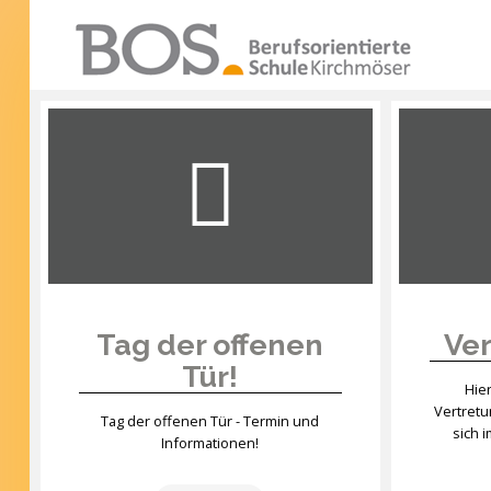
Warning: "continue" targeting switch is equivalent
to "break". Did you mean to use "continue 2"? in
/mnt/web417/e3/61/59568561/htdocs/forte2/templates
SUCHEN
on line 158
...
Home
Profil
Unsere Schule
Unterricht
Tag der offenen
Ver
Tür!
Termine
Hie
Vertret
Mitwirkung
Tag der offenen Tür - Termin und
sich 
Informationen!
Kontakt