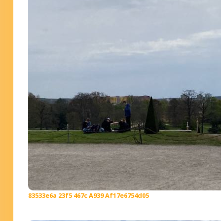
83533e6a 23f5 467c A939 Af17e6754d05