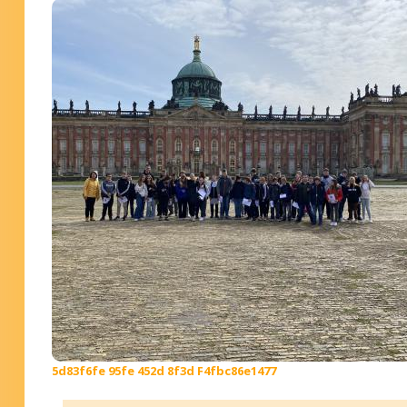
5d83f6fe 95fe 452d 8f3d F4fbc86e1477