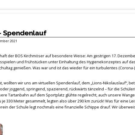
 - Spendenlauf
zember 2021
haft der BOS Kirchmöser auf besondere Weise: Am gestrigen 17. Dezembe
nnisspielen und Frühstücken unter Einhaltung des Hygienekonzeptes auf da
ltag genießen. Was war und ist das wieder für ein turbulentes (Corona-) 
 wollten wir uns am virtuellen Spendenlauf, dem „Lions-Nikolauslauf“, bet
oder joggend, springend, spazierend, rückwärts tänzelnd – für die Schüle
unsere Tartanbahn auf dem Sportplatz glühte regelrecht, auch unsere Wange
e 330 Meter gesammelt, legten also über 290 km zurück! Was für eine Leis
rein der Schule legt nochmals eine finanzielle Schippe drauf. Wir überwei