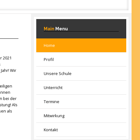
Main
Menu
Home
r 2021
Profil
s
Jahr! Wir
Unsere Schule
eiligen
Unterricht
rinnen
n bei der
Termine
tung! Als
sen als
Mitwirkung
Kontakt