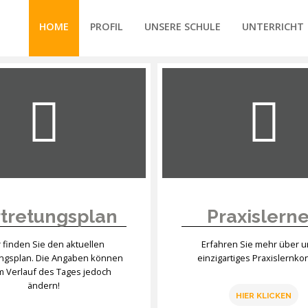
HOME
PROFIL
UNSERE SCHULE
UNTERRICHT
/forte/vertex/responsive/responsive_mobile_menu.php
tretungsplan
Praxislern
r finden Sie den aktuellen
Erfahren Sie mehr über 
ungsplan. Die Angaben können
einzigartiges Praxislernko
im Verlauf des Tages jedoch
ändern!
HIER KLICKEN