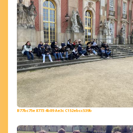
B77bc75e 8773 4b89 Ae3c C152ebcc539b