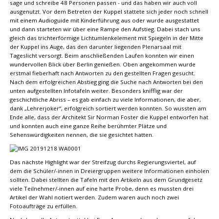
sage und schreibe 48 Personen passen - und das haben wir auch voll
ausgenutzt. Vor dem Betreten der Kuppel stattete sich jeder noch schnell
mit einem Audioguide mit Kinderführung aus oder wurde ausgestattet
und dann starteten wir über eine Rampe den Aufstieg. Dabei stach uns
gleich das trichterförmige Lichtumlenkelement mit Spiegeln in der Mitte
der Kuppel ins Auge, das den darunter liegenden Plenarsaal mit
Tageslicht versorgt. Beim anschließenden Laufen konnten wir einen
wundervollen Blick über Berlin genießen. Oben angekommen wurde
erstmal fieberhaft nach Antworten zu den gestellten Fragen gesucht.
Nach dem erfolgreichen Abstieg ging die Suche nach Antworten bei den
unten aufgestellten Infotafeln weiter. Besonders knifflig war der
geschichtliche Abriss – es gab einfach zu viele Informationen, die aber,
dank „Lehrerjoker“, erfolgreich sortiert werden konnten. So wussten am
Ende alle, dass der Architekt Sir Norman Foster die Kuppel entworfen hat
und konnten auch eine ganze Reihe berühmter Plätze und
Sehenswürdigkeiten nennen, die sie gesichtet hatten.
Das nächste Highlight war der Streifzug durchs Regierungsviertel, auf
dem die Schüler/-innen in Dreiergruppen weitere Informationen einholen
sollten. Dabei stellten die Tafeln mit den Artikeln aus dem Grundgesetz
viele Teilnehmer/-innen auf eine harte Probe, denn es mussten drei
Artikel der Wahl notiert werden. Zudem waren auch noch zwei
Fotoaufträge zu erfüllen.