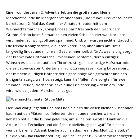
Einen wunderbaren 2. Advent erlebten die großen und kleinen
Märchenfreunde im Mehrgenerationenhaus „Die Stube“. Uns verzauberte
bereits zum 2. Mal das Genthiner Amateurtheater mit dem
Weihnachtsmärchen „König Drosselbart“ frei nach den Gebrüdern
Grimm. Schon beim Einmarsch den vielen Schauspieler war klar - das
wird heiter, schwungvoll und spannend. Und, wir wurden nicht enttäuscht.
Die freche Königstochter, die ihren Vater liebt, aber alles am Hof zu
langweilig findet und mit ihren Gespielinnen selbst für Abwechslung sorgt,
der kränkelnde Hofmarschall mit seiner Hofdame, deren einziger
Wunsch es ist, selbst auf den Thron zu steigen, die lustige Hofschar oder
die selbstbewussten Untertanen, nicht zu vergessen König Drosselbart,
der mit dem quirligen Hofnarr der eigensinnige Königstochter und den
Intriganten zeigt, wer hoch steigt, kann tief fallen. Alle sorgten für zwei
Stunden Freude, Nachdenklichkeit und Erleichterung – denn am Ende
wird, wie bei jedem Märchen, alles gut.
Der Saal war gut gefüllt und am Ende hielt es die vielen kleinen Zuschauer
kaum auf den Plätzen, so fieberten sie mit und mancher wäre am
liebsten mit auf die Bühne gelaufen, um zu helfen. Großer Dank an die
Akteure, die Techniker und die Schauspielleitung des „gat“ für diesen
wunderbaren 2. Advent. Danke auch an das Team des MGH „Die Stube“
für die Vor- und Nachbereitung. Die Schüler der BOS Kirchmöser sorgten