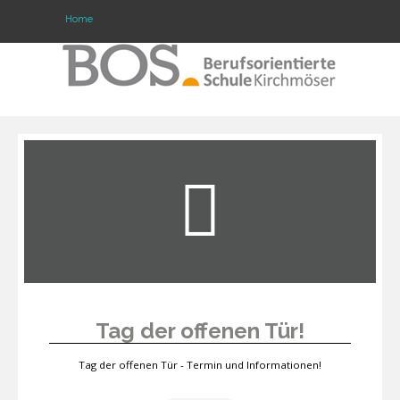
Home
Warning: "continue" targeting switch is equivalent
to "break". Did you mean to use "continue 2"? in
/mnt/web417/e3/61/59568561/htdocs/forte2/templates/fort
on line 158
Home
Profil
Unsere Schule
Unterricht
Termine
Tag der offenen Tür!
Mitwirkung
Tag der offenen Tür - Termin und Informationen!
Kontakt