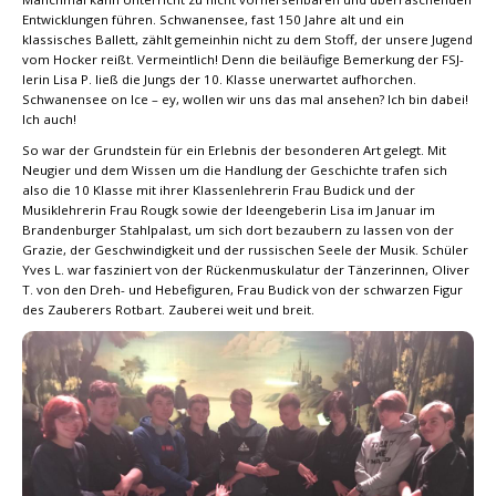
Entwicklungen führen. Schwanensee, fast 150 Jahre alt und ein
klassisches Ballett, zählt gemeinhin nicht zu dem Stoff, der unsere Jugend
vom Hocker reißt. Vermeintlich! Denn die beiläufige Bemerkung der FSJ-
lerin Lisa P. ließ die Jungs der 10. Klasse unerwartet aufhorchen.
Schwanensee on Ice – ey, wollen wir uns das mal ansehen? Ich bin dabei!
Ich auch!
So war der Grundstein für ein Erlebnis der besonderen Art gelegt. Mit
Neugier und dem Wissen um die Handlung der Geschichte trafen sich
also die 10 Klasse mit ihrer Klassenlehrerin Frau Budick und der
Musiklehrerin Frau Rougk sowie der Ideengeberin Lisa im Januar im
Brandenburger Stahlpalast, um sich dort bezaubern zu lassen von der
Grazie, der Geschwindigkeit und der russischen Seele der Musik. Schüler
Yves L. war fasziniert von der Rückenmuskulatur der Tänzerinnen, Oliver
T. von den Dreh- und Hebefiguren, Frau Budick von der schwarzen Figur
des Zauberers Rotbart. Zauberei weit und breit.