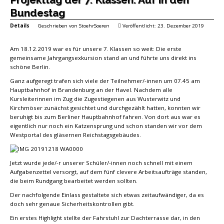
Bundestag
Details
Geschrieben von
StoehrSoeren
Veröffentlicht: 23. Dezember 2019
Am 18.12.2019 war es für unsere 7. Klassen so weit: Die erste
gemeinsame Jahrgangsexkursion stand an und führte uns direkt ins
schöne Berlin.
Ganz aufgeregt trafen sich viele der Teilnehmer/-innen um 07.45 am
Hauptbahnhof in Brandenburg an der Havel. Nachdem alle
Kursleiterinnen im Zug die Zugestiegenen aus Wusterwitz und
Kirchmöser zunächst gesichtet und durchgezählt hatten, konnten wir
beruhigt bis zum Berliner Hauptbahnhof fahren. Von dort aus war es
eigentlich nur noch ein Katzensprung und schon standen wir vor dem
Westportal des gläsernen Reichstagsgebäudes.
Jetzt wurde jede/-r unserer Schüler/-innen noch schnell mit einem
Aufgabenzettel versorgt, auf dem fünf clevere Arbeitsaufträge standen,
die beim Rundgang bearbeitet werden sollten.
Der nachfolgende Einlass gestaltete sich etwas zeitaufwändiger, da es
doch sehr genaue Sicherheitskontrollen gibt.
Ein erstes Highlight stellte der Fahrstuhl zur Dachterrasse dar, in den