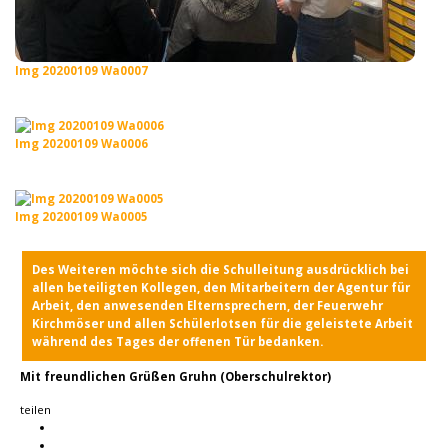
Img 20200109 Wa0007
Img 20200109 Wa0006
Img 20200109 Wa0005
Des Weiteren möchte sich die Schulleitung ausdrücklich bei
allen beteiligten Kollegen, den Mitarbeitern der Agentur für
Arbeit, den anwesenden Elternsprechern, der Feuerwehr
Kirchmöser und allen Schülerlotsen für die geleistete Arbeit
während des Tages der offenen Tür bedanken.
Mit freundlichen Grüßen Gruhn (Oberschulrektor)
teilen