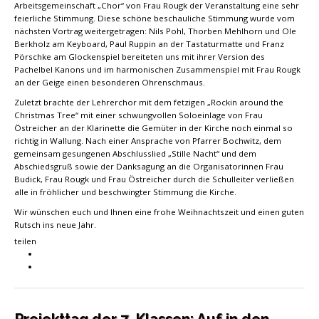
Arbeitsgemeinschaft „Chor“ von Frau Rougk der Veranstaltung eine sehr
feierliche Stimmung. Diese schöne beschauliche Stimmung wurde vom
nächsten Vortrag weitergetragen: Nils Pohl, Thorben Mehlhorn und Ole
Berkholz am Keyboard, Paul Ruppin an der Tastaturmatte und Franz
Pörschke am Glockenspiel bereiteten uns mit ihrer Version des
Pachelbel Kanons und im harmonischen Zusammenspiel mit Frau Rougk
an der Geige einen besonderen Ohrenschmaus.
Zuletzt brachte der Lehrerchor mit dem fetzigen „Rockin around the
Christmas Tree“ mit einer schwungvollen Soloeinlage von Frau
Östreicher an der Klarinette die Gemüter in der Kirche noch einmal so
richtig in Wallung. Nach einer Ansprache von Pfarrer Bochwitz, dem
gemeinsam gesungenen Abschlusslied „Stille Nacht“ und dem
Abschiedsgruß sowie der Danksagung an die Organisatorinnen Frau
Budick, Frau Rougk und Frau Östreicher durch die Schulleiter verließen
alle in fröhlicher und beschwingter Stimmung die Kirche.
Wir wünschen euch und Ihnen eine frohe Weihnachtszeit und einen guten
Rutsch ins neue Jahr.
teilen
Projekttag der 7. Klassen: Auf in den