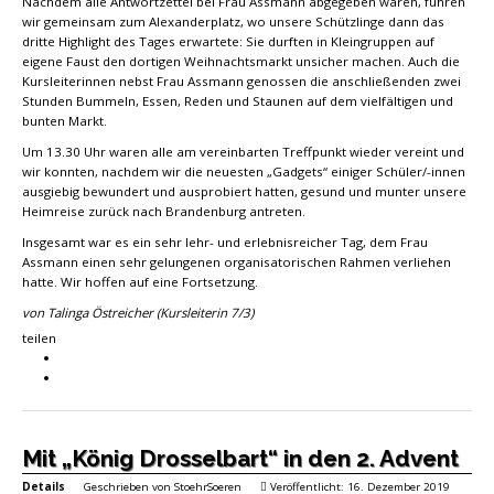
Nachdem alle Antwortzettel bei Frau Assmann abgegeben waren, fuhren
wir gemeinsam zum Alexanderplatz, wo unsere Schützlinge dann das
dritte Highlight des Tages erwartete: Sie durften in Kleingruppen auf
eigene Faust den dortigen Weihnachtsmarkt unsicher machen. Auch die
Kursleiterinnen nebst Frau Assmann genossen die anschließenden zwei
Stunden Bummeln, Essen, Reden und Staunen auf dem vielfältigen und
bunten Markt.
Um 13.30 Uhr waren alle am vereinbarten Treffpunkt wieder vereint und
wir konnten, nachdem wir die neuesten „Gadgets“ einiger Schüler/-innen
ausgiebig bewundert und ausprobiert hatten, gesund und munter unsere
Heimreise zurück nach Brandenburg antreten.
Insgesamt war es ein sehr lehr- und erlebnisreicher Tag, dem Frau
Assmann einen sehr gelungenen organisatorischen Rahmen verliehen
hatte. Wir hoffen auf eine Fortsetzung.
von Talinga Östreicher (Kursleiterin 7/3)
teilen
Mit „König Drosselbart“ in den 2. Advent
Details
Geschrieben von
StoehrSoeren
Veröffentlicht: 16. Dezember 2019