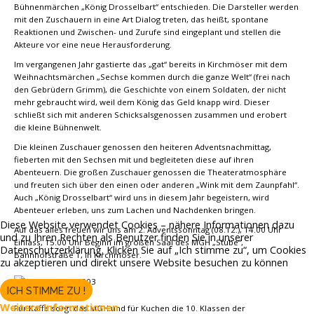
Bühnenmärchen „König Drosselbart“ entschieden. Die Darsteller werden
mit den Zuschauern in eine Art Dialog treten, das heißt, spontane
Reaktionen und Zwischen- und Zurufe sind eingeplant und stellen die
Akteure vor eine neue Herausforderung.
Im vergangenen Jahr gastierte das „gat“ bereits in Kirchmöser mit dem
Weihnachtsmärchen „Sechse kommen durch die ganze Welt“ (frei nach
den Gebrüdern Grimm), die Geschichte von einem Soldaten, der nicht
mehr gebraucht wird, weil dem König das Geld knapp wird. Dieser
schließt sich mit anderen Schicksalsgenossen zusammen und erobert
die kleine Bühnenwelt.
Die kleinen Zuschauer genossen den heiteren Adventsnachmittag,
fieberten mit den Sechsen mit und begleiteten diese auf ihren
Abenteuern. Die großen Zuschauer genossen die Theateratmosphäre
und freuten sich über den einen oder anderen „Wink mit dem Zaunpfahl“.
Auch „König Drosselbart“ wird uns in diesem Jahr begeistern, wird
Abenteuer erleben, uns zum Lachen und Nachdenken bringen.
Diese Website verwendet Cookies – nähere Informationen dazu
Auf das alles freuen wir uns am 2. Adventssonntag (08.12.), 14.00 Uhr
und zu Ihren Rechten als Benutzer finden Sie in unserer
Einlass, 15.00 Uhr Beginn im großen Saal des MGH „Stube“,
Datenschutzerklärung. Klicken Sie auf „Ich stimme zu“, um Cookies
Bahnhofstraße 1, in Kirchmöser.
zu akzeptieren und direkt unsere Website besuchen zu können
ICH STIMME ZU !
Weitere Informationen
Für Kaffe sorgt das MGH und für Kuchen die 10. Klassen der