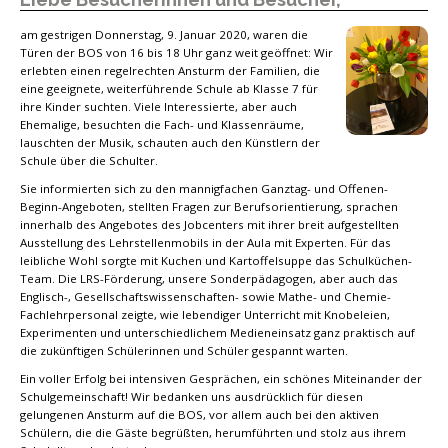
am gestrigen Donnerstag, 9. Januar 2020, waren die
Türen der BOS von 16 bis 18 Uhr ganz weit geöffnet: Wir
erlebten einen regelrechten Ansturm der Familien, die
eine geeignete, weiterführende Schule ab Klasse 7 für
ihre Kinder suchten. Viele Interessierte, aber auch
Ehemalige, besuchten die Fach- und Klassenräume,
lauschten der Musik, schauten auch den Künstlern der
Schule über die Schulter.
Sie informierten sich zu den mannigfachen Ganztag- und Offenen-
Beginn-Angeboten, stellten Fragen zur Berufsorientierung, sprachen
innerhalb des Angebotes des Jobcenters mit ihrer breit aufgestellten
Ausstellung des Lehrstellenmobils in der Aula mit Experten. Für das
leibliche Wohl sorgte mit Kuchen und Kartoffelsuppe das Schulküchen-
Team. Die LRS-Förderung, unsere Sonderpädagogen, aber auch das
Englisch-, Gesellschaftswissenschaften- sowie Mathe- und Chemie-
Fachlehrpersonal zeigte, wie lebendiger Unterricht mit Knobeleien,
Experimenten und unterschiedlichem Medieneinsatz ganz praktisch auf
die zukünftigen Schülerinnen und Schüler gespannt warten.
Ein voller Erfolg bei intensiven Gesprächen, ein schönes Miteinander der
Schulgemeinschaft! Wir bedanken uns ausdrücklich für diesen
gelungenen Ansturm auf die BOS, vor allem auch bei den aktiven
Schülern, die die Gäste begrüßten, herumführten und stolz aus ihrem