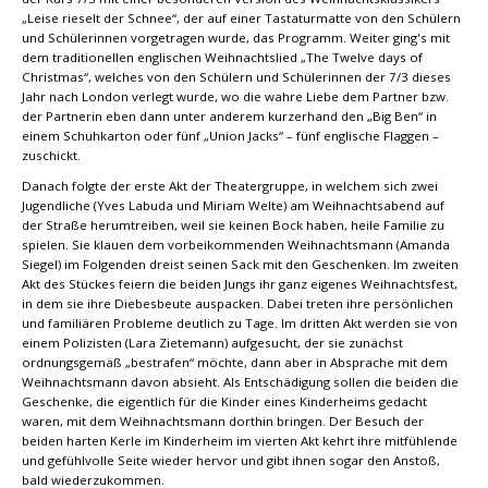
„Leise rieselt der Schnee“, der auf einer Tastaturmatte von den Schülern
und Schülerinnen vorgetragen wurde, das Programm. Weiter ging's mit
dem traditionellen englischen Weihnachtslied „The Twelve days of
Christmas“, welches von den Schülern und Schülerinnen der 7/3 dieses
Jahr nach London verlegt wurde, wo die wahre Liebe dem Partner bzw.
der Partnerin eben dann unter anderem kurzerhand den „Big Ben“ in
einem Schuhkarton oder fünf „Union Jacks“ – fünf englische Flaggen –
zuschickt.
Danach folgte der erste Akt der Theatergruppe, in welchem sich zwei
Jugendliche (Yves Labuda und Miriam Welte) am Weihnachtsabend auf
der Straße herumtreiben, weil sie keinen Bock haben, heile Familie zu
spielen. Sie klauen dem vorbeikommenden Weihnachtsmann (Amanda
Siegel) im Folgenden dreist seinen Sack mit den Geschenken. Im zweiten
Akt des Stückes feiern die beiden Jungs ihr ganz eigenes Weihnachtsfest,
in dem sie ihre Diebesbeute auspacken. Dabei treten ihre persönlichen
und familiären Probleme deutlich zu Tage. Im dritten Akt werden sie von
einem Polizisten (Lara Zietemann) aufgesucht, der sie zunächst
ordnungsgemäß „bestrafen“ möchte, dann aber in Absprache mit dem
Weihnachtsmann davon absieht. Als Entschädigung sollen die beiden die
Geschenke, die eigentlich für die Kinder eines Kinderheims gedacht
waren, mit dem Weihnachtsmann dorthin bringen. Der Besuch der
beiden harten Kerle im Kinderheim im vierten Akt kehrt ihre mitfühlende
und gefühlvolle Seite wieder hervor und gibt ihnen sogar den Anstoß,
bald wiederzukommen.