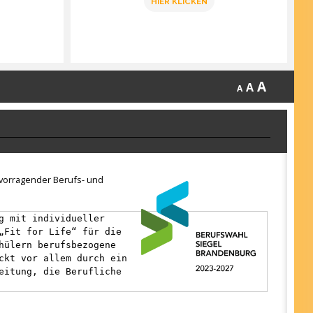
HIER KLICKEN
A
A
A
ervorragender Berufs- und
g mit individueller
„Fit for Life“ für die
hülern berufsbezogene
ckt vor allem durch ein
eitung, die Berufliche