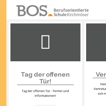
Warning: "continue" targeting switch is equivalent
to "break". Did you mean to use "continue 2"? in
/mnt/web417/e3/61/59568561/htdocs/forte2/templates
SUCHEN
on line 158
...
Home
Profil
Unsere Schule
Unterricht
Tag der offenen
Ver
Tür!
Termine
Hie
Vertret
Mitwirkung
Tag der offenen Tür - Termin und
sich 
Informationen!
Kontakt