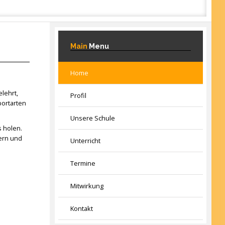
Main
Menu
Home
lehrt,
Profil
portarten
Unsere Schule
 holen.
ern und
Unterricht
Termine
Mitwirkung
Kontakt