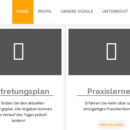
HOME
PROFIL
UNSERE SCHULE
UNTERRICHT
/forte/vertex/responsive/responsive_mobile_menu.php
tretungsplan
Praxislern
r finden Sie den aktuellen
Erfahren Sie mehr über 
ungsplan. Die Angaben können
einzigartiges Praxislernko
im Verlauf des Tages jedoch
ändern!
HIER KLICKEN