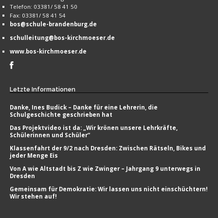
Telefon: 03381/ 58 41 50
Fax: 03381/ 58 41 54
bos@schule-brandenburg.de
schulleitung@bos-kirchmoeser.de
www.bos-kirchmoeser.de
Letzte
Informationen
Danke, Ines Budick – Danke für eine Lehrerin, die
Schulgeschichte geschrieben hat
Das Projektvideo ist da: „Wir krönen unsere Lehrkräfte,
Schülerinnen und Schüler“
Klassenfahrt der 9/2 nach Dresden: Zwischen Rätseln, Bikes und
jeder Menge Eis
Von A wie Altstadt bis Z wie Zwinger – Jahrgang 9 unterwegs in
Dresden
Gemeinsam für Demokratie: Wir lassen uns nicht einschüchtern!
Wir stehen auf!