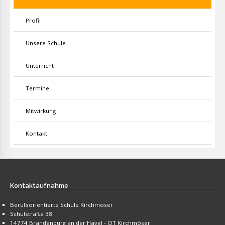
Profil
Unsere Schule
Unterricht
Termine
Mitwirkung
Kontakt
Kontaktaufnahme
Berufsorientierte Schule Kirchmöser
Schulstraße 38
14774 Brandenburg an der Havel - OT Kirchmöser