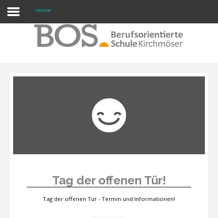
Home
Warning: "continue" targeting switch is equivalent
to "break". Did you mean to use "continue 2"? in
/mnt/web417/e3/61/59568561/htdocs/forte2/templates/fort
on line 158
Home
Profil
Unsere Schule
Unterricht
Termine
Tag der offenen Tür!
Mitwirkung
Tag der offenen Tür - Termin und Informationen!
Kontakt