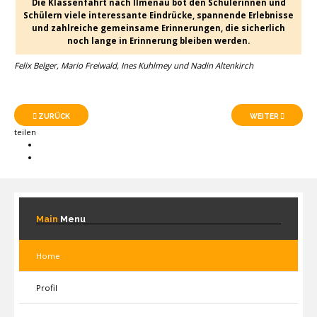
Die Klassenfahrt nach Ilmenau bot den Schülerinnen und
Schülern viele interessante Eindrücke, spannende Erlebnisse
und zahlreiche gemeinsame Erinnerungen, die sicherlich
noch lange in Erinnerung bleiben werden.
Felix Belger, Mario Freiwald, Ines Kuhlmey und Nadin Altenkirch
ZURÜCK
WEITER
teilen
Main
Menu
Home
Profil