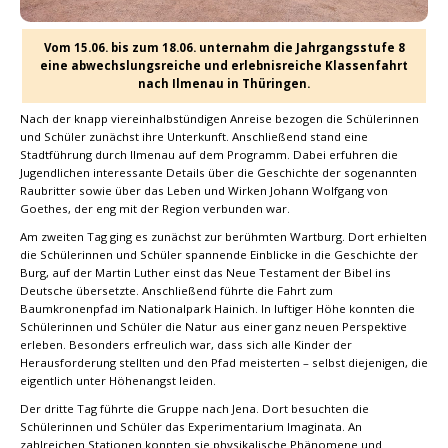
Vom 15.06. bis zum 18.06. unternahm die Jahrgangsstufe 8
eine abwechslungsreiche und erlebnisreiche Klassenfahrt
nach Ilmenau in Thüringen.
Nach der knapp viereinhalbstündigen Anreise bezogen die Schülerinnen
und Schüler zunächst ihre Unterkunft. Anschließend stand eine
Stadtführung durch Ilmenau auf dem Programm. Dabei erfuhren die
Jugendlichen interessante Details über die Geschichte der sogenannten
Raubritter sowie über das Leben und Wirken Johann Wolfgang von
Goethes, der eng mit der Region verbunden war.
Am zweiten Tag ging es zunächst zur berühmten Wartburg. Dort erhielten
die Schülerinnen und Schüler spannende Einblicke in die Geschichte der
Burg, auf der Martin Luther einst das Neue Testament der Bibel ins
Deutsche übersetzte. Anschließend führte die Fahrt zum
Baumkronenpfad im Nationalpark Hainich. In luftiger Höhe konnten die
Schülerinnen und Schüler die Natur aus einer ganz neuen Perspektive
erleben. Besonders erfreulich war, dass sich alle Kinder der
Herausforderung stellten und den Pfad meisterten – selbst diejenigen, die
eigentlich unter Höhenangst leiden.
Der dritte Tag führte die Gruppe nach Jena. Dort besuchten die
Schülerinnen und Schüler das Experimentarium Imaginata. An
zahlreichen Stationen konnten sie physikalische Phänomene und