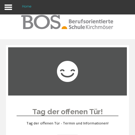
Home
Warning: "continue" targeting switch is equivalent
to "break". Did you mean to use "continue 2"? in
/mnt/web417/e3/61/59568561/htdocs/forte2/templates/fort
on line 158
Home
Profil
Unsere Schule
Unterricht
Termine
Tag der offenen Tür!
Mitwirkung
Tag der offenen Tür - Termin und Informationen!
Kontakt