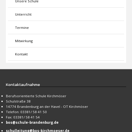
Unsere Schule
Unterricht
Termine
Mitwirkung
Kontakt
Kontaktaufnahme
Berufsorientierte Schule Kirchmöser
Schulstraße 38
14774 Brandenburg an der Havel - OT Kirchmöser
Telefon: 03381/ 58 41 50
Fax: 03381/ 58 41 54
bos@schule-brandenburg.de
schulleitung@bos-kirchmoeser.de