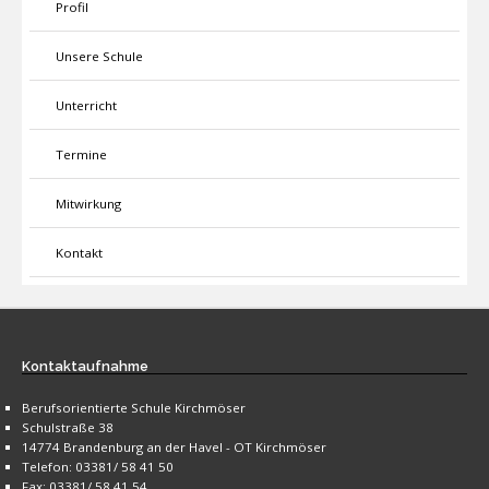
Profil
Unsere Schule
Unterricht
Termine
Mitwirkung
Kontakt
Kontaktaufnahme
Berufsorientierte Schule Kirchmöser
Schulstraße 38
14774 Brandenburg an der Havel - OT Kirchmöser
Telefon: 03381/ 58 41 50
Fax: 03381/ 58 41 54