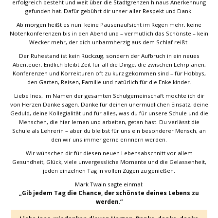
erfolgreich besteht und weit über die Stadtgrenzen hinaus Anerkennung
gefunden hat. Dafür gebührt dir unser aller Respekt und Dank.
Ab morgen heißt es nun: keine Pausenaufsicht im Regen mehr, keine
Notenkonferenzen bis in den Abend und – vermutlich das Schönste – kein
Wecker mehr, der dich unbarmherzig aus dem Schlaf reißt.
Der Ruhestand ist kein Rückzug, sondern der Aufbruch in ein neues
Abenteuer. Endlich bleibt Zeit für all die Dinge, die zwischen Lehrplänen,
Konferenzen und Korrekturen oft zu kurz gekommen sind – für Hobbys,
den Garten, Reisen, Familie und natürlich für die Enkelkinder.
Liebe Ines, im Namen der gesamten Schulgemeinschaft möchte ich dir
von Herzen Danke sagen. Danke für deinen unermüdlichen Einsatz, deine
Geduld, deine Kollegialität und für alles, was du für unsere Schule und die
Menschen, die hier lernen und arbeiten, getan hast. Du verlässt die
Schule als Lehrerin – aber du bleibst für uns ein besonderer Mensch, an
den wir uns immer gerne erinnern werden.
Wir wünschen dir für diesen neuen Lebensabschnitt vor allem
Gesundheit, Glück, viele unvergessliche Momente und die Gelassenheit,
jeden einzelnen Tag in vollen Zügen zu genießen.
Mark Twain sagte einmal:
„Gib jedem Tag die Chance, der schönste deines Lebens zu
werden.“