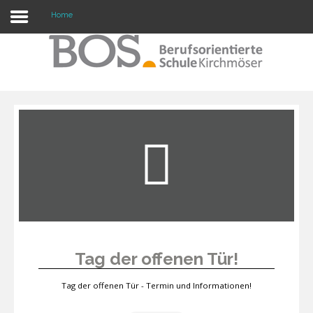
Home
Warning: "continue" targeting switch is equivalent
to "break". Did you mean to use "continue 2"? in
/mnt/web417/e3/61/59568561/htdocs/forte2/templates/fort
on line 158
Home
Profil
Unsere Schule
Unterricht
Termine
Tag der offenen Tür!
Mitwirkung
Tag der offenen Tür - Termin und Informationen!
Kontakt