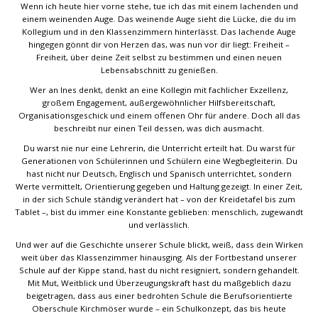
Wenn ich heute hier vorne stehe, tue ich das mit einem lachenden und
einem weinenden Auge. Das weinende Auge sieht die Lücke, die du im
Kollegium und in den Klassenzimmern hinterlässt. Das lachende Auge
hingegen gönnt dir von Herzen das, was nun vor dir liegt: Freiheit –
Freiheit, über deine Zeit selbst zu bestimmen und einen neuen
Lebensabschnitt zu genießen.
Wer an Ines denkt, denkt an eine Kollegin mit fachlicher Exzellenz,
großem Engagement, außergewöhnlicher Hilfsbereitschaft,
Organisationsgeschick und einem offenen Ohr für andere. Doch all das
beschreibt nur einen Teil dessen, was dich ausmacht.
Du warst nie nur eine Lehrerin, die Unterricht erteilt hat. Du warst für
Generationen von Schülerinnen und Schülern eine Wegbegleiterin. Du
hast nicht nur Deutsch, Englisch und Spanisch unterrichtet, sondern
Werte vermittelt, Orientierung gegeben und Haltung gezeigt. In einer Zeit,
in der sich Schule ständig verändert hat – von der Kreidetafel bis zum
Tablet –, bist du immer eine Konstante geblieben: menschlich, zugewandt
und verlässlich.
Und wer auf die Geschichte unserer Schule blickt, weiß, dass dein Wirken
weit über das Klassenzimmer hinausging. Als der Fortbestand unserer
Schule auf der Kippe stand, hast du nicht resigniert, sondern gehandelt.
Mit Mut, Weitblick und Überzeugungskraft hast du maßgeblich dazu
beigetragen, dass aus einer bedrohten Schule die Berufsorientierte
Oberschule Kirchmöser wurde – ein Schulkonzept, das bis heute