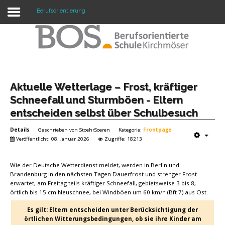
Berufsorientierung
Warning: "continue" targeting switch is equivalent
to "break". Did you mean to use "continue 2"? in
/mnt/web417/e3/61/59568561/htdocs/forte2/templates/fort
on line 158
Home
Aktuelle Wetterlage – Frost, kräftiger
Schneefall und Sturmböen - Eltern
Profil
entscheiden selbst über Schulbesuch
Unsere Schule
Details
Geschrieben von
StoehrSoeren
Kategorie:
Frontpage
Veröffentlicht: 08. Januar 2026
Zugriffe: 18213
Unterricht
Wie der Deutsche Wetterdienst meldet, werden in Berlin und
Termine
Brandenburg in den nächsten Tagen Dauerfrost und strenger Frost
erwartet, am Freitag teils kräftiger Schneefall, gebietsweise 3 bis 8,
Mitwirkung
örtlich bis 15 cm Neuschnee, bei Windböen um 60 km/h (Bft 7) aus Ost.
Kontakt
Es gilt: Eltern entscheiden unter Berücksichtigung der
örtlichen Witterungsbedingungen, ob sie ihre Kinder am