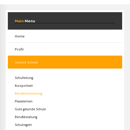
Main
Menu
Home
Profil
Unsere Schule
Schulleitung
Kurzportrait
Berufsorientierung
Praxislernen
Gute gesunde Schule
Berufsberatung
Schulregeln