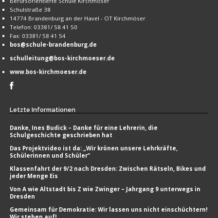
Berufsorientierte Schule Kirchmöser
Schulstraße 38
14774 Brandenburg an der Havel - OT Kirchmöser
Telefon: 03381/ 58 41 50
Fax: 03381/ 58 41 54
bos@schule-brandenburg.de
schulleitung@bos-kirchmoeser.de
www.bos-kirchmoeser.de
Letzte
Informationen
Danke, Ines Budick – Danke für eine Lehrerin, die
Schulgeschichte geschrieben hat
Das Projektvideo ist da: „Wir krönen unsere Lehrkräfte,
Schülerinnen und Schüler“
Klassenfahrt der 9/2 nach Dresden: Zwischen Rätseln, Bikes und
jeder Menge Eis
Von A wie Altstadt bis Z wie Zwinger – Jahrgang 9 unterwegs in
Dresden
Gemeinsam für Demokratie: Wir lassen uns nicht einschüchtern!
Wir stehen auf!