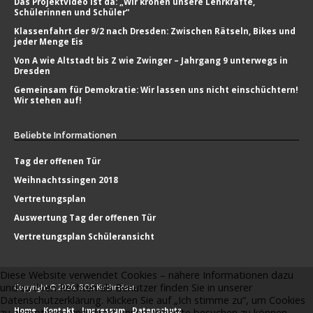
Das Projektvideo ist da: „Wir krönen unsere Lehrkräfte,
Schülerinnen und Schüler“
Klassenfahrt der 9/2 nach Dresden: Zwischen Rätseln, Bikes und
jeder Menge Eis
Von A wie Altstadt bis Z wie Zwinger – Jahrgang 9 unterwegs in
Dresden
Gemeinsam für Demokratie: Wir lassen uns nicht einschüchtern!
Wir stehen auf!
Beliebte
Informationen
Tag der offenen Tür
Weihnachtssingen 2018
Vertretungsplan
Auswertung Tag der offenen Tür
Vertretungsplan Schüleransicht
Diese Website verwendet Cookies – nähere Informationen dazu
und zu Ihren Rechten als Benutzer finden Sie in unserer
Copyright © 2026. BOS Kirchmöser.
Datenschutzerklärung. Klicken Sie auf „Ich stimme zu“, um Cookies
Home
Kontakt
Impressum
Datenschutz
zu akzeptieren und direkt unsere Website besuchen zu können