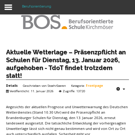
Berufsorientierung
Warning: "continue" targeting switch is equivalent
to "break". Did you mean to use "continue 2"? in
/mnt/web417/e3/61/59568561/htdocs/forte2/templates/fort
on line 158
Home
Aktuelle Wetterlage – Präsenzpflicht an
Schulen für Dienstag, 13. Januar 2026,
Profil
aufgehoben - TdoT findet trotzdem
statt!
Unsere Schule
Details
Geschrieben von
StoehrSoeren
Kategorie:
Frontpage
Unterricht
Veröffentlicht: 11. Januar 2026
Zugriffe: 13720
Termine
Angesichts der aktuellen Prognose und Unwetterwarnung des Deutschen
Mitwirkung
Wetterdienstes (Stand 10.30 Uhr) wird die Präsenzpflicht an
Brandenburger Schulen für Dienstag, den 13. Januar 2026, erneut
landesweit ausgesetzt. Die tatsächliche Entwicklung der vorhergesagten
Kontakt
Unwetterlage lässt sich nicht genau bestimmen und wird von Ort zu Ort
auch unterschiedlich ausfallen. Sicherheit geht vor.