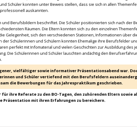
 und Schüler konnten unter Beweis stellen, dass sie sich in allen Themenfe
professionell auskannten.
und Berufsbildern beschriftet. Die Schüler positionierten sich nach der 
rschiedensten Räumen. Die Eltern konnten sich zu den einzelnen Themenf
 die Gelegenheit, sich den verschiedenen Stationen, Informationen über di
en der Schülerinnen und Schülern konnten Ehemalige ihre Berufsfelder un
aren perfekt mit Infomaterial und vielen Geschichten zur Ausbildung des j
ng. Die Schülerinnen und Schüler lauschten andächtig den Berufserfahru
.
ngener, vielfältiger sowie informativer Präsentationsabend war. Do
ülerinnen und Schüler vertiefend mit den Berufsfeldern auseinander
nsam die Bewerbungen für das Jahrespraktikum geschrieben.
r für ihre Referate zu den BO-Tagen, den zuhörenden Eltern sowie a
e Präsentation mit ihren Erfahrungen zu bereichern.