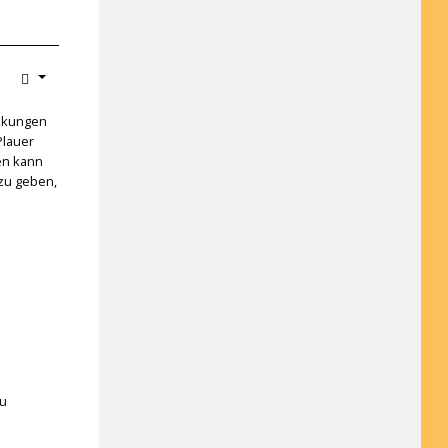
änkungen
Plauer
en kann
azu geben,
zu