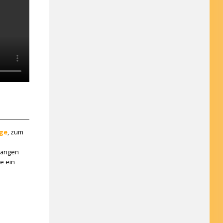
ge
, zum
rlangen
e ein