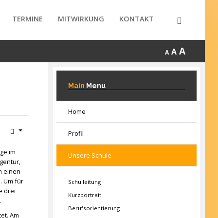
TERMINE
MITWIRKUNG
KONTAKT
A
A
A
Main
Menu
Home
Profil
age im
Unsere Schule
gentur,
n einen
. Um für
Schulleitung
e drei
Kurzportrait
.
Berufsorientierung
tet. Am