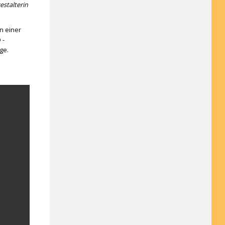
estalterin
n einer
 -
ege.