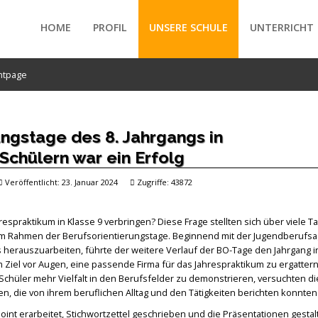
HOME
PROFIL
UNSERE SCHULE
UNTERRICHT
ntpage
/forte/vertex/responsive/responsive_mobile_menu.php
ungstage des 8. Jahrgangs in
chülern war ein Erfolg
Veröffentlicht: 23. Januar 2024
Zugriffe: 43872
espraktikum in Klasse 9 verbringen? Diese Frage stellten sich über viele T
gs im Rahmen der Berufsorientierungstage. Beginnend mit der Jugendberufsa
ts herauszuarbeiten, führte der weitere Verlauf der BO-Tage den Jahrgang i
 Ziel vor Augen, eine passende Firma für das Jahrespraktikum zu ergattern
chüler mehr Vielfalt in den Berufsfelder zu demonstrieren, versuchten di
, die von ihrem beruflichen Alltag und den Tätigkeiten berichten konnten
int erarbeitet, Stichwortzettel geschrieben und die Präsentationen gestal