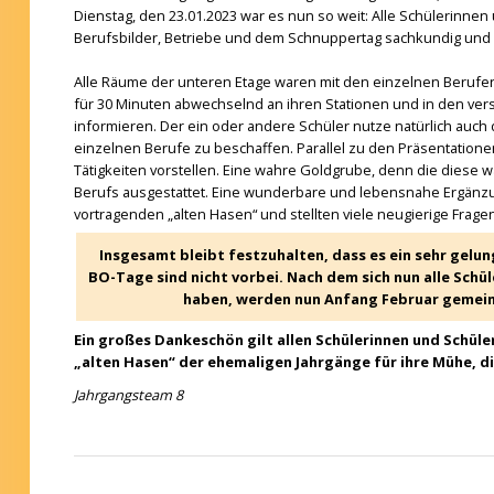
Dienstag, den 23.01.2023 war es nun so weit: Alle Schülerinnen
Berufsbilder, Betriebe und dem Schnuppertag sachkundig und 
Alle Räume der unteren Etage waren mit den einzelnen Berufen 
für 30 Minuten abwechselnd an ihren Stationen und in den ve
informieren. Der ein oder andere Schüler nutze natürlich auch
einzelnen Berufe zu beschaffen. Parallel zu den Präsentation
Tätigkeiten vorstellen. Eine wahre Goldgrube, denn die diese w
Berufs ausgestattet. Eine wunderbare und lebensnahe Ergänzu
vortragenden „alten Hasen“ und stellten viele neugierige Fragen
Insgesamt bleibt festzuhalten, dass es ein sehr gelu
BO-Tage sind nicht vorbei. Nach dem sich nun alle Sch
haben, werden nun Anfang Februar gemei
Ein großes Dankeschön gilt allen Schülerinnen und Schüle
„alten Hasen“ der ehemaligen Jahrgänge für ihre Mühe, di
Jahrgangsteam 8