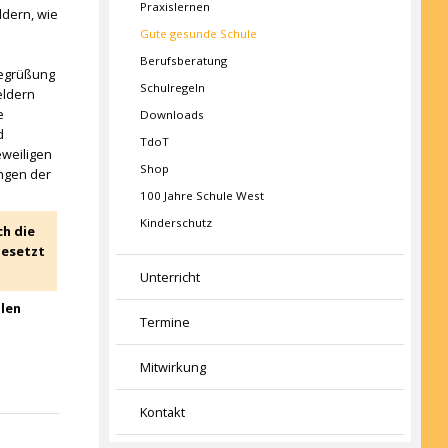
Praxislernen
ldern, wie
Gute gesunde Schule
Berufsberatung
Begrüßung
Schulregeln
eldern
e
Downloads
d
TdoT
eweiligen
Shop
ngen der
100 Jahre Schule West
Kinderschutz
ch die
gesetzt
Unterricht
llen
Termine
Mitwirkung
Kontakt