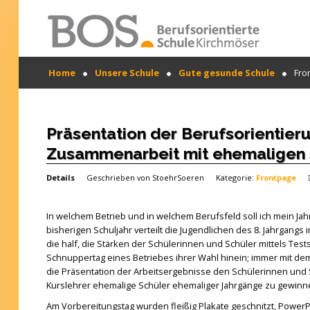
Warning: "continue" targeting switch is equivalent
Home
Unsere Schule
Gute gesunde Schule
Fro
to "break". Did you mean to use "continue 2"? in
/mnt/web417/e3/61/59568561/htdocs/forte2/templates
SUCHEN
on line 158
...
Home
Präsentation der Berufsorientier
Zusammenarbeit mit ehemaligen S
Profil
Details
Geschrieben von
StoehrSoeren
Kategorie:
Frontpage
Unsere Schule
Unterricht
In welchem Betrieb und in welchem Berufsfeld soll ich mein Jahr
bisherigen Schuljahr verteilt die Jugendlichen des 8. Jahrgan
Termine
die half, die Stärken der Schülerinnen und Schüler mittels Tes
Schnuppertag eines Betriebes ihrer Wahl hinein; immer mit dem
Mitwirkung
die Präsentation der Arbeitsergebnisse den Schülerinnen und S
Kurslehrer ehemalige Schüler ehemaliger Jahrgänge zu gewinnen
Kontakt
Am Vorbereitungstag wurden fleißig Plakate geschnitzt, PowerPo