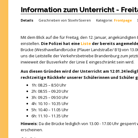
Information zum Unterricht - Freit
Details
Geschrieben von
StoehrSoeren
Kategorie:
Frontpage
Mit dem Blick auf die für Freitag, den 12. Januar, angekündigt
einstellen.
Die Polizei hat eine
Liste
der bereits angemeldet
Brücke (Westhavellandbrücke (Plauer Landstraße/ B1)) von 13.00
uns die Leitstelle der Verkehrsbetriebe Brandenburg zum jetzt
inwieweit der Busverkehr der Linie E eingeschränkt sein wird.
Aus diesen Gründen wird der Unterricht am 12.01.24 ledigl
rechtzeitige Rückkehr unserer Schülerinnen und Schüler 
1h: 08.25 – 8.50 Uhr
2h: 08.55 – 09.20 Uhr
3h: 09.25 – 09.50 Uhr
4h: 10.10 – 10.35 Uhr
5h: 10.40 – 11.05 Uhr
6h: 11.10 – 11.35 Uhr
Hinweis:
Da die Brücke lediglich von 13.00 - 17.00 Uhr gesperrt 
erscheinen.