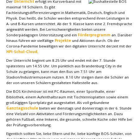
Der
Unterricht
erfolgt im Kursverband mit
maximal 18 Schülern. Es gibt
Fachleistungsdifferenzierungen in Mathematik, Deutsch, Englisch und
Physik. Das heißt, die Schüler werden entsprechend ihren Leistungen in
A- und B-Kursen unterrichtet. Ab der 9. Klasse kann eine 2. Fremdsprache
angewählt werden. Bei Lernschwierigkeiten bieten unsere
Sonderpädagogen Unterstützung und ein
Förderprogramm
an. Darüber
hinaus führen wir vielfältige
Projekte
und Aktionen durch. Ob der
Corona-Pandemie bewältigen wir den digitalen Unterricht derzeit mit der
HPI-Schul-Cloud
.
Der Unterricht beginnt um 8.25 Uhr und endet mit der 7. Stunde
spätestens um 14.55 Uhr. Um pünktlich aus Brandenburg City in die
Schule zu gelangen, kann man den Bus um 7.51 Uhr am
Stadion/Industriemuseum nutzen. 8.10 Uhr steigen dann die Schüler an
der von unseren Schülern gestalteten Haltestelle aus.
Die BOS Kirchmöser ist mit PC-Räumen, einer Sporthalle, einer
Bibliothek, einem Aufenthaltsraum mit Tischtennisplatten sowie einem
großzügigen Sportplatz gut ausgestattet. Als voll gebundene
Ganztagsschule
bieten wir dienstags und donnerstags in der 6. Stunde
eine Vielzahl von Aktivitäten und Förderungsmöglichkeiten an. Dazu
gehören Fußball, eine Imkerei, die gesunde, schnelle Küche oder Hilfe bei
der Prüfungsvorbereitung.
Eigentlich sollten Sie, liebe Eltern und Ihr, liebe künftige BOS-Schüler, von