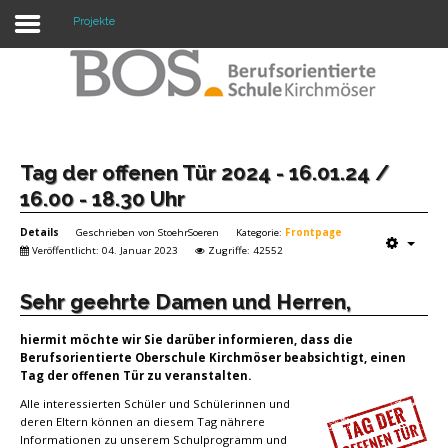
Projekte
Warning: "continue" targeting switch is equivalent
to "break". Did you mean to use "continue 2"? in
/mnt/web417/e3/61/59568561/htdocs/forte2/templates/fort
on line 158
Home
Tag der offenen Tür 2024 - 16.01.24 /
16.00 - 18.30 Uhr
Profil
Details
Geschrieben von
StoehrSoeren
Kategorie:
Frontpage
Unsere Schule
Veröffentlicht: 04. Januar 2023
Zugriffe: 42552
Unterricht
Sehr geehrte Damen und Herren,
Termine
hiermit möchte wir Sie darüber informieren, dass die
Berufsorientierte Oberschule Kirchmöser beabsichtigt, einen
Mitwirkung
Tag der offenen Tür zu veranstalten.
Alle interessierten Schüler und Schülerinnen und
Kontakt
deren Eltern können an diesem Tag nährere
Informationen zu unserem Schulprogramm und