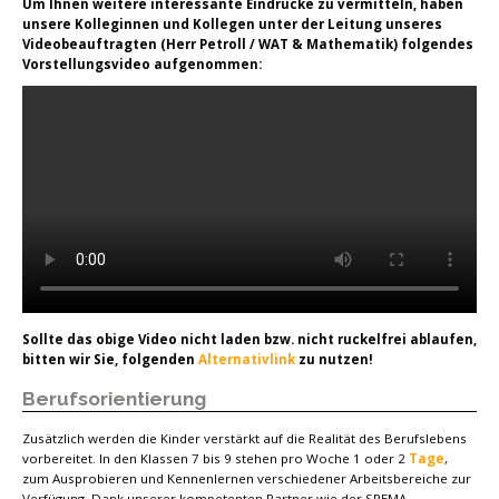
Um Ihnen weitere interessante Eindrücke zu vermitteln, haben
unsere Kolleginnen und Kollegen unter der Leitung unseres
Videobeauftragten (Herr Petroll / WAT & Mathematik) folgendes
Vorstellungsvideo aufgenommen:
Sollte das obige Video nicht laden bzw. nicht ruckelfrei ablaufen,
bitten wir Sie, folgenden
Alternativlink
zu nutzen!
Berufsorientierung
Zusätzlich werden die Kinder verstärkt auf die Realität des Berufslebens
vorbereitet. In den Klassen 7 bis 9 stehen pro Woche 1 oder 2
Tage
,
zum Ausprobieren und Kennenlernen verschiedener Arbeitsbereiche zur
Verfügung. Dank unserer kompetenten Partner wie der SPEMA